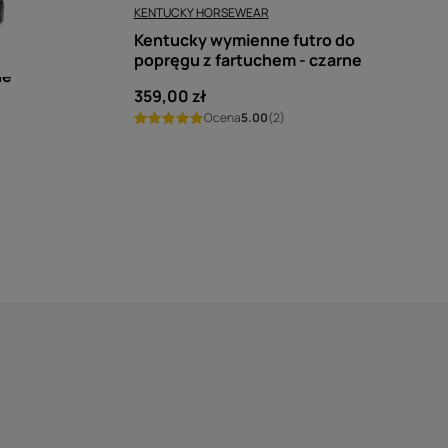
KENTUCKY HORSEWEAR
Kentucky wymienne futro do
popręgu z fartuchem - czarne
ne
359,00 zł
Ocena
5.00
(2)