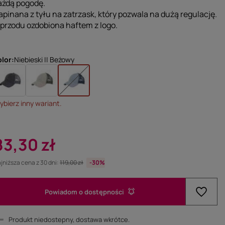
ażdą pogodę.
apinana z tyłu na zatrzask, który pozwala na dużą regulację.
 przodu ozdobiona haftem z logo.
olor
Niebieski || Beżowy
bierz inny wariant.
83,30 zł
jniższa cena z 30 dni:
119,00 zł
-30%
Powiadom o dostępności
Produkt niedostepny, dostawa wkrótce