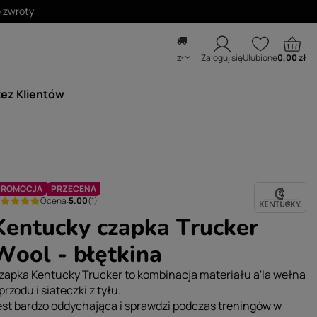
zł
Zaloguj się
Ulubione
0,00 zł
zez Klientów
PROMOCJA
PRZECENA
Ocena:
5.00
(1)
Kentucky czapka Trucker
Wool - błętkina
zapka Kentucky Trucker to kombinacja materiału a'la wełna
 przodu i siateczki z tyłu.
est bardzo oddychająca i sprawdzi podczas treningów w