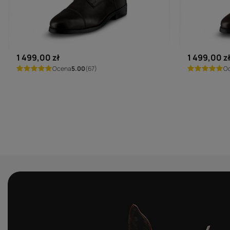
EGO7
EGO7
Oficerki Ego7 Orion - czarne
Oficerki E
1 499,00 zł
1 499,00 z
Ocena
5.00
(67)
O