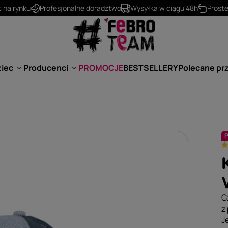
530 624 234
kontakt@febro.pl
ziec
Producenci
PROMOCJE
BESTSELLERY
Polecane pr
C
z
J