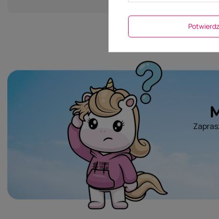
Potwier
M
Zaprasz