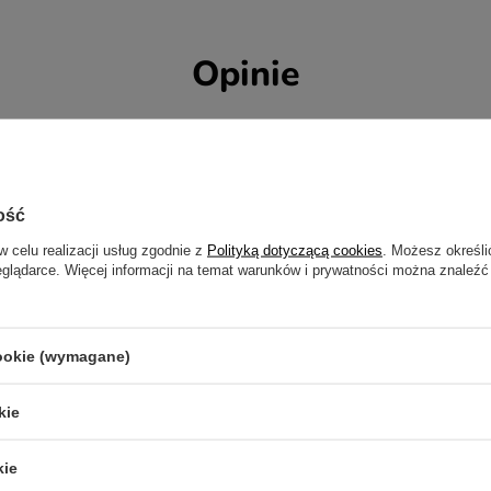
Opinie
5/5
OPINIA POTWIERDZONA ZAKUPEM
Piękna czapka!
ość
2026-07-22
Monika, Mosina
w celu realizacji usług zgodnie z
Polityką dotyczącą cookies
. Możesz określi
eglądarce. Więcej informacji na temat warunków i prywatności można znaleźć
cookie (wymagane)
kie
kie