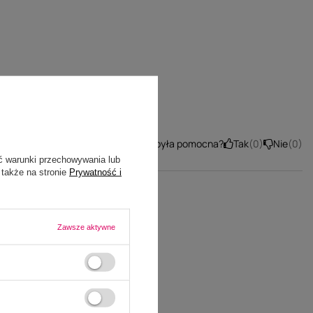
Tak
0
Nie
0
Czy ta opinia była pomocna?
ć warunki przechowywania lub
 także na stronie
Prywatność i
Zawsze aktywne