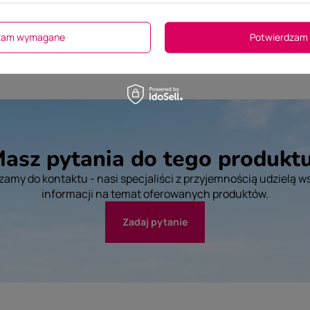
dzam wymagane
Potwierdzam 
asz pytania do tego produkt
amy do kontaktu - nasi specjaliści z przyjemnością udzielą w
informacji na temat oferowanych produktów.
Zadaj pytanie