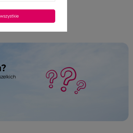
wszystkie
u?
szelkich