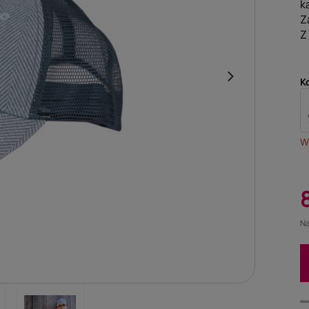
k
Z
Z
K
Wy
Na