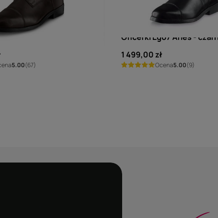
EGO7
go7 Orion - brązowe
Oficerki Ego7 Aries - czar
ł
1 499,00 zł
cena
5.00
(67)
Ocena
5.00
(9)