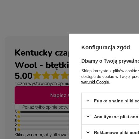
Konfiguracja zgód
Kentucky czapka Trucker
Dbamy o Twoją prywatn
Wool - błętkina
Sklep korzysta z plików cookie 
5.00
dostępu do cookie w Twojej prz
warunki Google
.
Liczba wystawionych opinii: 1
Napisz swoją opinię
Funkcjonalne pliki 
Pokaż tylko opinie potwierdzone zakupem
(1)
5
(0)
4
Analityczne pliki coo
(0)
3
(0)
2
(0)
1
Reklamowe pliki coo
Kliknij w ocenę aby filtrować opinie