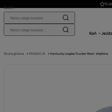
SIZER
Koń
Jeźd
Strona główna
PROMOCJE
Kentucky czapka Trucker Wool - błętkina