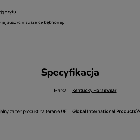
ą z tyłu.
ży jej suszyć w suszarce bębnowej.
Specyfikacja
Marka
Kentucky Horsewear
W
lny za ten produkt na terenie UE
Global International Products