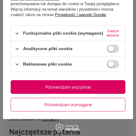
przechowywania lub dostępu do cookie w Twojej przeglądarce.
Więcej informacji na temat warunków i prywatności można
znaleźć także na stronie
Prywatność i warunki Google
.
Pasy ochronne i futra do popręga
Zawsze
Funkcjonalne pliki cookie (wymagane)
aktywne
Pasy ochronne
(belly band) zakłada się na popręg
Analityczne pliki cookie
konia, w okolicy okolic łokci i klatki piersiowej.
Chronią skórę konia przed otarciami od klamer i
twardych elementów popręgu. W aktualnej ofercie
Reklamowe pliki cookie
Kentucky Belly Band
w wersji czarnej. Futra do
popręga pełnią podobną rolę, łagodząc kontakt
twardych elementów ze skórą.
Potwierdzam wszystkie
Powiązane kategorie
Potwierdzam wymagane
Pełen wybór popręgów w
popręgach
. Futra do innych
zastosowań w
futrach
.
Najczęstsze pytania