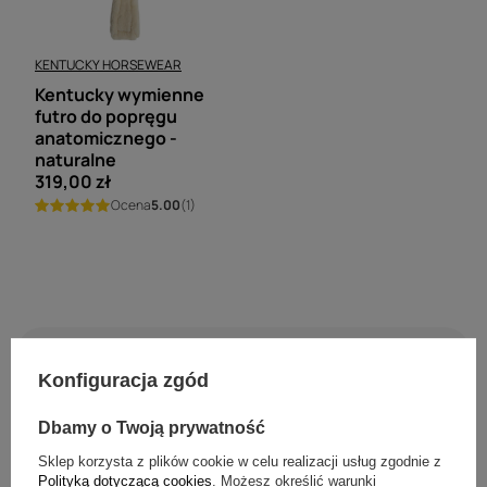
KENTUCKY HORSEWEAR
Kentucky wymienne
futro do popręgu
anatomicznego -
naturalne
319,00 zł
Ocena
5.00
(1)
Konfiguracja zgód
Dbamy o Twoją prywatność
Sklep korzysta z plików cookie w celu realizacji usług zgodnie z
Polityką dotyczącą cookies
. Możesz określić warunki