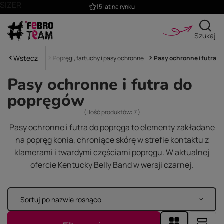
SIZER
15 lat na rynku
Szukaj
Wstecz
a główna
Koń
Popręgi, fartuchy i pasy ochronne
Pasy ochronne i futra
Pasy ochronne i futra do
popręgów
( ilość produktów:
7
)
Pasy ochronne i futra do popręga to elementy zakładane
na popręg konia, chroniące skórę w strefie kontaktu z
klamerami i twardymi częściami popręgu. W aktualnej
ofercie Kentucky Belly Band w wersji czarnej.
Sortuj po nazwie rosnąco
Zmień sortowanie