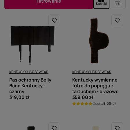
Filtrowanie
Kafelki
Lista
KENTUCKY HORSEWEAR
KENTUCKY HORSEWEAR
Pas ochronny Belly
Kentucky wymienne
Band Kentucky -
futro do popręgu z
czarny
fartuchem - brązowe
319,00 zł
359,00 zł
Ocena
5.00
(2)