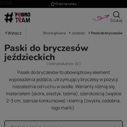
SIZER
15 lat na rynku
Szukaj
Wstecz
Strona główna
Jeździec
Paski do bryczesów
Paski do bryczesów
jeździeckich
( ilość produktów:
22
)
Pasek do bryczesów to obowiązkowy element
wyposażenia jeźdźca, utrzymujący bryczesy w pozycji
niezależnie od ruchu w siodle. Warianty różnią się
materiałem (skóra, elastyk, taśma), szerokością (wąskie
2-3 cm, szersze konkursowe) i klamrą (zwykła, ozdobna,
logo marki).