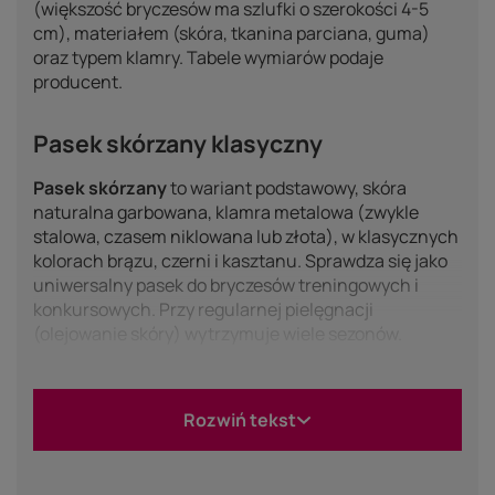
(większość bryczesów ma szlufki o szerokości 4-5
cm), materiałem (skóra, tkanina parciana, guma)
oraz typem klamry. Tabele wymiarów podaje
producent.
Pasek skórzany klasyczny
Pasek skórzany
to wariant podstawowy, skóra
naturalna garbowana, klamra metalowa (zwykle
stalowa, czasem niklowana lub złota), w klasycznych
kolorach brązu, czerni i kasztanu. Sprawdza się jako
uniwersalny pasek do bryczesów treningowych i
konkursowych. Przy regularnej pielęgnacji
(olejowanie skóry) wytrzymuje wiele sezonów.
Pasek elastyczny i taśmowy
Rozwiń tekst
Pasek elastyczny
ma elastyczny rdzeń pokryty
taśmą lub materiałem, czasem z dodatkową
skórzaną końcówką przy klamrze. Wariant elastyczny