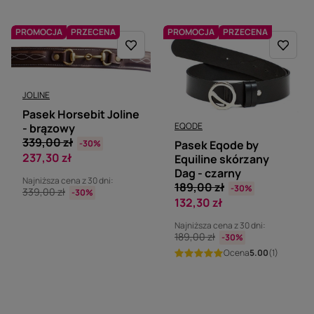
PROMOCJA
PRZECENA
PROMOCJA
PRZECENA
JOLINE
Pasek Horsebit Joline
EQODE
- brązowy
339,00 zł
-30%
Pasek Eqode by
237,30 zł
Equiline skórzany
Dag - czarny
Najniższa cena z 30 dni:
189,00 zł
-30%
339,00 zł
-30%
132,30 zł
Najniższa cena z 30 dni:
189,00 zł
-30%
Ocena
5.00
(1)