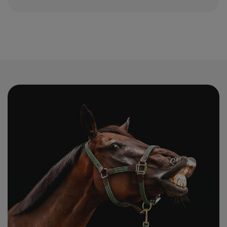
jest wygodniejszy w długim treningu, ponieważ
dostosowuje się do ruchu i nie uciska w pozycji
jezdnej. Szczególnie dobrze działa w jeździe
ujeżdżeniowej i wszechstronnym, gdzie zawodnik
długo przebywa w siodle.
Pasek konkursowy z ozdobną klamrą
Pasek konkursowy ma ozdobne elementy, rzeźbione
klamry z logo marki, dodatkowe ozdoby na rzemieniu,
kolory dopasowane do stylizacji konkursowej.
Niektóre marki (np. Cavalleria Toscana, Equiline)
prowadzą linie pasków dopasowanych kolorystycznie
do bryczesów i kurtek z tej samej kolekcji, dla spójnej
prezentacji na zawodach.
Dobór rozmiaru
Rozmiar paska dobiera się do obwodu talii
mierzonego na pasku bryczesów (nie do gołego
brzucha). Producenci stosują system rozmiarów