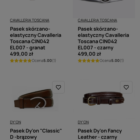
CAVALLERIA TOSCANA
CAVALLERIA TOSCANA
Pasek skórzano-
Pasek skórzano-
elastyczny Cavalleria
elastyczny Cavalleria
Toscana CIN042
Toscana CIN042
EL007 - granat
EL007 - czarny
499,00 zł
499,00 zł
Ocena
5.00
(1)
Ocena
5.00
(1)
DY'ON
DY'ON
Pasek Dy'on "Classic"
Pasek Dy'on Fancy
D -brązowy
Leather - czarny