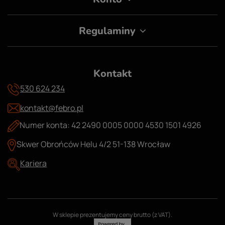
Tak, jeśli klamra jest zbyt gruba lub umieszczona
dokładnie pod jeźdźcem w pozycji siedzącej.
Większość pasków konkursowych ma cienkie,
Regulaminy
profilowane klamry projektowane specjalnie pod
jazdę. Jeśli klamra uwiera w trakcie jazdy, można
przekręcić pasek tak, żeby klamra znalazła się z boku,
Kontakt
lub wymienić na pasek z mniejszą, płaską klamrą.
530 624 234
kontakt@febro.pl
Numer konta: 42 2490 0005 0000 4530 1501 4926
Skwer Obrońców Helu 4/2 51-138 Wrocław
Kariera
W sklepie prezentujemy ceny brutto (z VAT).