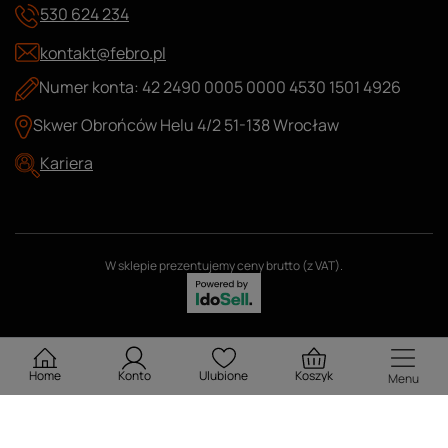
530 624 234
kontakt@febro.pl
Numer konta: 42 2490 0005 0000 4530 1501 4926
Skwer Obrońców Helu 4/2 51-138 Wrocław
Kariera
W sklepie prezentujemy ceny brutto (z VAT).
Home
Konto
Ulubione
Koszyk
Menu