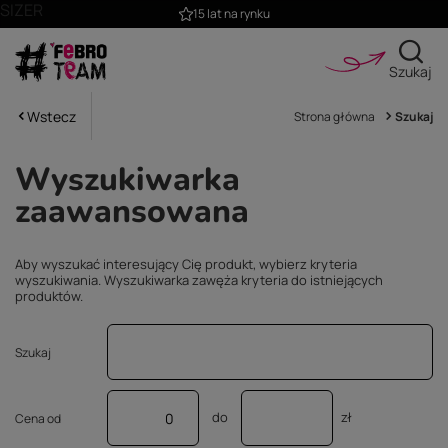
SIZER
15 lat na rynku
Szukaj
Wstecz
Strona główna
Szukaj
Wyszukiwarka
zaawansowana
Aby wyszukać interesujący Cię produkt, wybierz kryteria
wyszukiwania. Wyszukiwarka zawęża kryteria do istniejących
produktów.
Szukaj
do
zł
Cena od