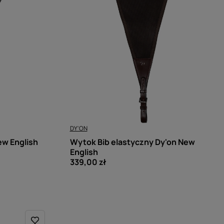
DY'ON
ew English
Wytok Bib elastyczny Dy'on New
English
339,00 zł