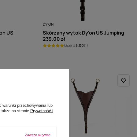
DY'ON
'on US
Skórzany wytok Dy'on US Jumping
239,00 zł
Ocena
5.00
(1)
ć warunki przechowywania lub
 także na stronie
Prywatność i
Zawsze aktywne
DY'ON