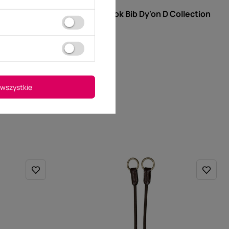
Miękki wytok Bib Dy'on D Collection
349,00 zł
n D
wszystkie