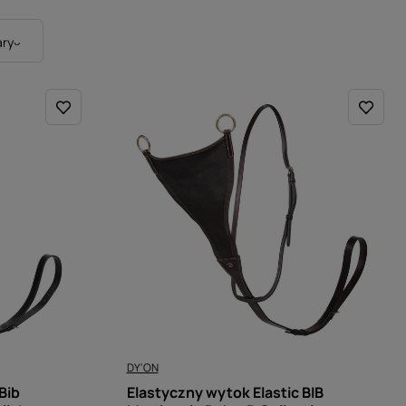
ry
DY'ON
Bib
Elastyczny wytok Elastic BIB