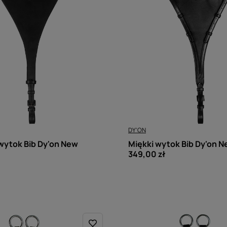
DY'ON
wytok Bib Dy'on New
Miękki wytok Bib Dy'on N
349,00 zł