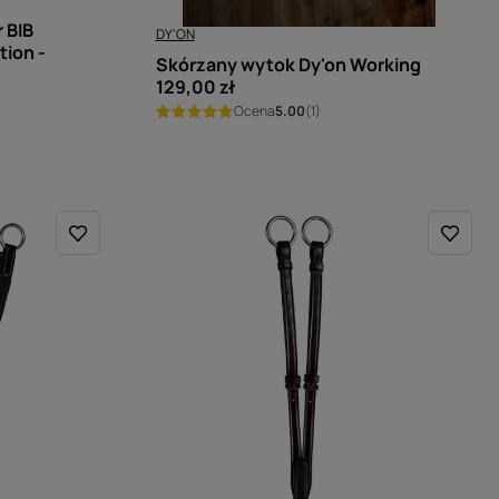
 BIB
DY'ON
tion -
Skórzany wytok Dy'on Working
129,00 zł
Ocena
5.00
(1)