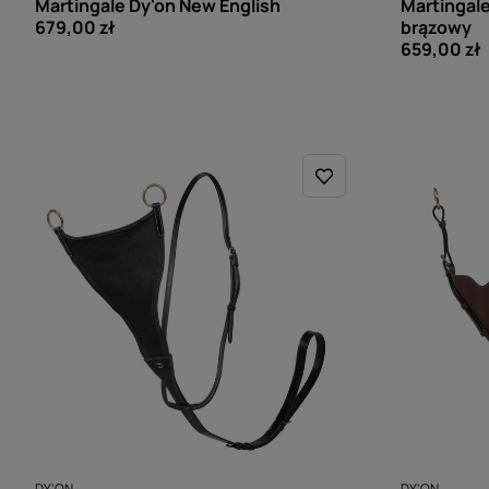
Martingale Dy'on New English
Martingale
679,00 zł
brązowy
659,00 zł
DY'ON
DY'ON