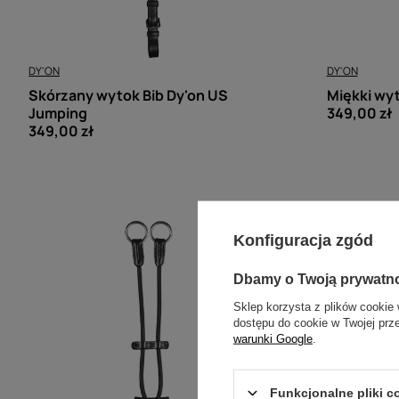
DY'ON
DY'ON
Skórzany wytok Bib Dy'on US
Miękki wy
Jumping
349,00 zł
349,00 zł
Konfiguracja zgód
Dbamy o Twoją prywatn
Sklep korzysta z plików cookie 
dostępu do cookie w Twojej prz
warunki Google
.
Funkcjonalne pliki 