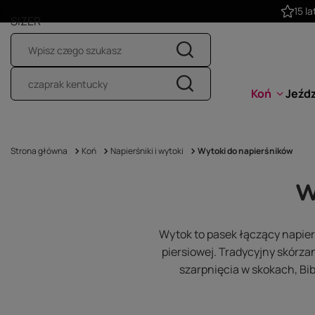
SIZER
Koń
Jeźd
Strona główna
Koń
Napierśniki i wytoki
Wytoki do napierśników
W
Wytok to pasek łączący napier
piersiowej. Tradycyjny skór
szarpnięcia w skokach, Bib