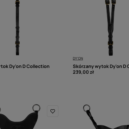
DY'ON
Skórzany wytok Dy'on D C
tok Dy'on D Collection
239,00 zł