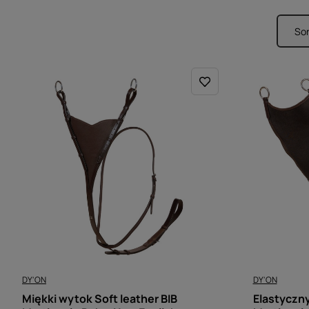
Sor
Zmi
DY'ON
DY'ON
Miękki wytok Soft leather BIB
Elastyczny