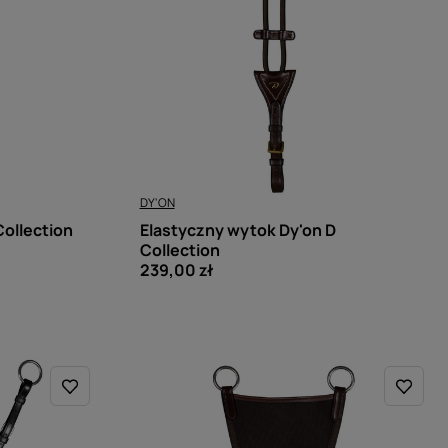
DY'ON
ollection
Elastyczny wytok Dy'on D
Collection
239,00 zł