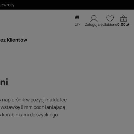
zł
Zaloguj się
Ulubione
0,00 zł
zez Klientów
ni
napierśnik w pozycji na klatce
ą wstawkę 8 mm pochłaniającą
zy karabinkami do szybkiego