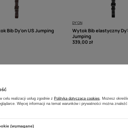
DY'ON
Wytok Bib elastyczny Dy
tok Bib Dy'on US Jumping
Jumping
339,00 zł
ość
w celu realizacji usług zgodnie z
Polityką dotyczącą cookies
. Możesz określi
eglądarce. Więcej informacji na temat warunków i prywatności można znaleźć
cookie (wymagane)