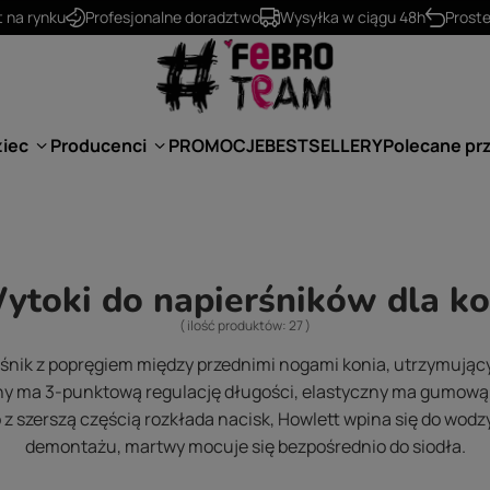
530 624 234
kontakt@febro.pl
ziec
Producenci
PROMOCJE
BESTSELLERY
Polecane pr
ytoki do napierśników dla ko
( ilość produktów:
27
)
śnik z popręgiem między przednimi nogami konia, utrzymujący 
zany ma 3-punktową regulację długości, elastyczny ma gumow
 z szerszą częścią rozkłada nacisk, Howlett wpina się do wod
demontażu, martwy mocuje się bezpośrednio do siodła.