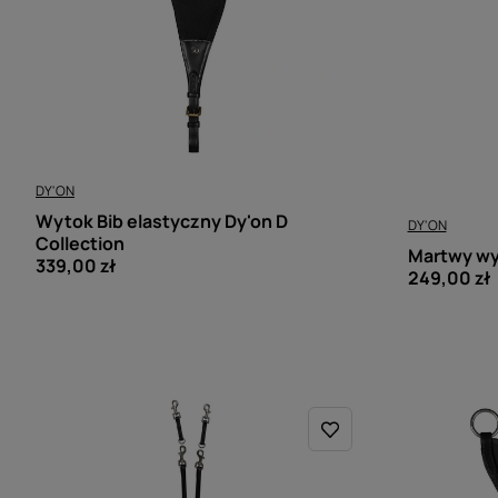
DY'ON
Wytok Bib elastyczny Dy'on D
DY'ON
Collection
Martwy wy
339,00 zł
249,00 zł