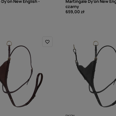
 Dy'on New English -
Martingale Dy'on New Eng
czarny
659,00 zł
DY'ON