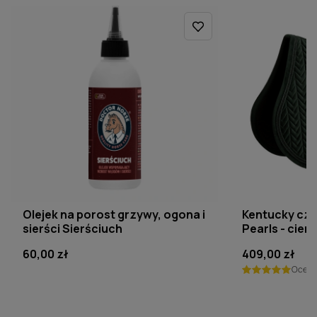
DOCTOR HORSE
KENTUCKY HORSE
Olejek na porost grzywy, ogona i
Kentucky cza
sierści Sierściuch
Pearls - ciem
60,00 zł
409,00 zł
Ocen