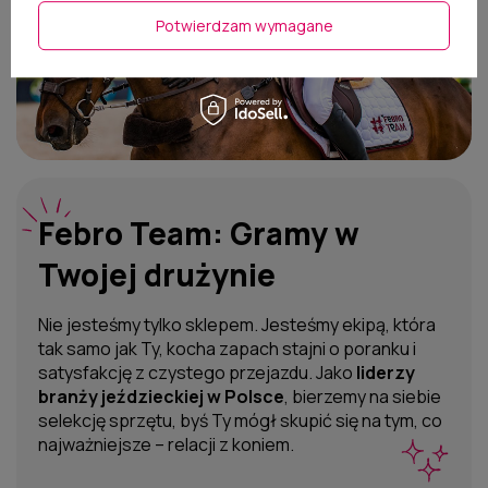
A jeśli trafiłeś tu po raz pierwszy, zacznij od
naszych
Potwierdzam wymagane
bestsellerów
.
Dołącz do #FebroTeam. Sprawdź, dlaczego
tysiące jeźdźców zaczyna zakupy właśnie tutaj.
Febro Team: Gramy w
Twojej drużynie
Nie jesteśmy tylko sklepem. Jesteśmy ekipą, która
tak samo jak Ty, kocha zapach stajni o poranku i
satysfakcję z czystego przejazdu. Jako
liderzy
branży jeździeckiej w Polsce
, bierzemy na siebie
selekcję sprzętu, byś Ty mógł skupić się na tym, co
najważniejsze – relacji z koniem.