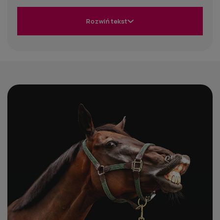
Tempo, którego potrzebujesz.
Wiemy, że na
nową paczkę czeka się tak samo niecierpliwie, jak
Rozwiń tekst
na wyjazd na zawody. Dlatego jako lider rynku
gwarantujemy logistykę, która nie zwalnia tempa.
Jesteśmy częścią Twojego świata.
Wspieramy polskie jeździectwo, kibicujemy na
parkurach i słuchamy Waszych potrzeb. Febro to
miejsce tworzone przez jeźdźców dla jeźdźców.