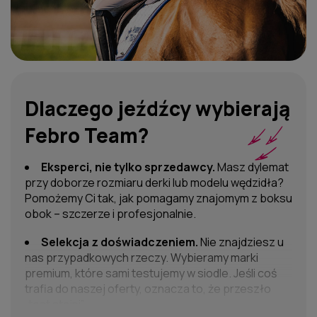
Dlaczego jeźdźcy wybierają
Febro Team?
Eksperci, nie tylko sprzedawcy.
Masz dylemat
przy doborze rozmiaru derki lub modelu wędzidła?
Pomożemy Ci tak, jak pomagamy znajomym z boksu
obok – szczerze i profesjonalnie.
Selekcja z doświadczeniem.
Nie znajdziesz u
nas przypadkowych rzeczy. Wybieramy marki
premium, które sami testujemy w siodle. Jeśli coś
trafia do naszej oferty, oznacza to, że przeszło
„test stajni”.