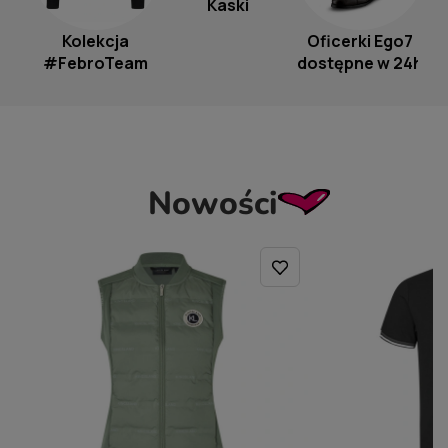
Kaski
Kolekcja
Oficerki Ego7
O
#FebroTeam
dostępne w 24h
Nowości