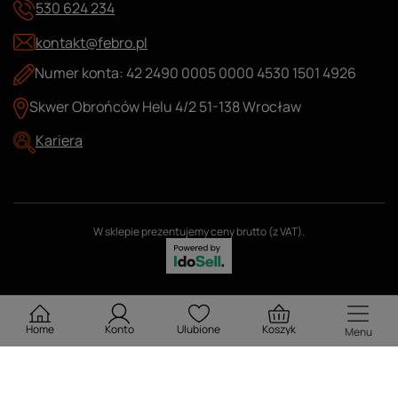
530 624 234
kontakt@febro.pl
Numer konta: 42 2490 0005 0000 4530 1501 4926
Skwer Obrońców Helu 4/2 51-138 Wrocław
Kariera
W sklepie prezentujemy ceny brutto (z VAT).
Home
Konto
Ulubione
Koszyk
Menu