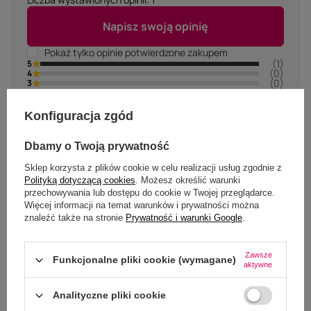
Napisz swoją opinię
Pokaż tylko opinie potwierdzone zakupem
(1)
5
(0)
4
(0)
3
(0)
2
(0)
1
Kliknij w ocenę aby filtrować opinie
Konfiguracja zgód
Dbamy o Twoją prywatność
5/5
Sklep korzysta z plików cookie w celu realizacji usług zgodnie z
OPINIA POTWIERDZONA ZAKUPEM
Polityką dotyczącą cookies
. Możesz określić warunki
przechowywania lub dostępu do cookie w Twojej przeglądarce.
Piękna czapka!
Więcej informacji na temat warunków i prywatności można
2026-07-22
Monika, Mosina
znaleźć także na stronie
Prywatność i warunki Google
.
Czy ta opinia była pomocna?
Tak
0
Nie
0
Zawsze
Funkcjonalne pliki cookie (wymagane)
aktywne
Analityczne pliki cookie