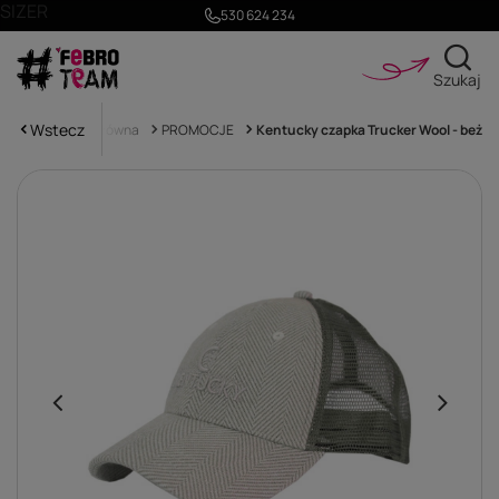
SIZER
530 624 234
Szukaj
Wstecz
Strona główna
PROMOCJE
Kentucky czapka Trucker Wool - beż