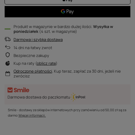
Produkt w magazynie w bardzo dużej ilości
Wysyłka
w
poniedziałek
(4 szt. w magazynie)
Darmowa i szybka dostawa
14
dni na łatwy zwrot
Bezpieczne zakupy
Kup na raty (
oblicz ratę
)
Odroczone płatności
. Kup teraz, zapłać za 30 dni, jeżeli nie
zwrócisz
Darmowa dostawa do paczkomatu
Smile - dostawy ze sklepów internetowych przy zamówieniu od
50,00 zł
są za
darmo
Więcej informacji.