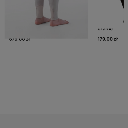
EQUILINE
ROECKL
Dziecięce bryczesy Equiline
Rękawiczki Ro
Jaklink - beżowe
czarne
679,00 zł
179,00 zł