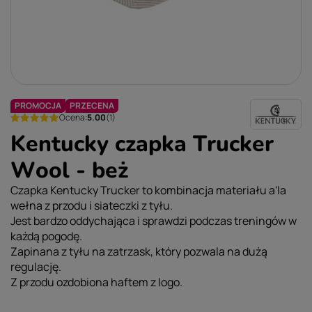
PROMOCJA
PRZECENA
Ocena:
5.00
(1)
Kentucky czapka Trucker
Wool - beż
Czapka Kentucky Trucker to kombinacja materiału a'la
wełna z przodu i siateczki z tyłu.
Jest bardzo oddychająca i sprawdzi podczas treningów w
każdą pogodę.
Zapinana z tyłu na zatrzask, który pozwala na dużą
regulację.
Z przodu ozdobiona haftem z logo.