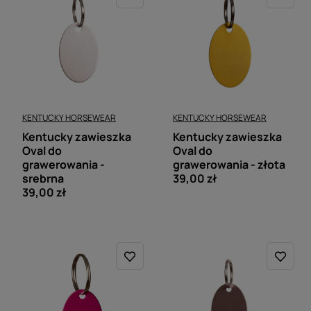
KENTUCKY HORSEWEAR
KENTUCKY HORSEWEAR
Kentucky zawieszka
Kentucky zawieszka
Oval do
Oval do
grawerowania -
grawerowania - złota
srebrna
39,00 zł
39,00 zł