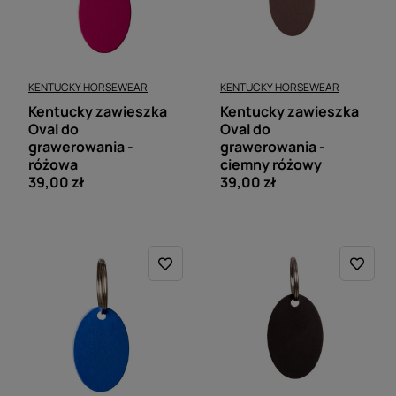
KENTUCKY HORSEWEAR
KENTUCKY HORSEWEAR
Kentucky zawieszka
Kentucky zawieszka
Oval do
Oval do
grawerowania -
grawerowania -
różowa
ciemny różowy
39,00 zł
39,00 zł