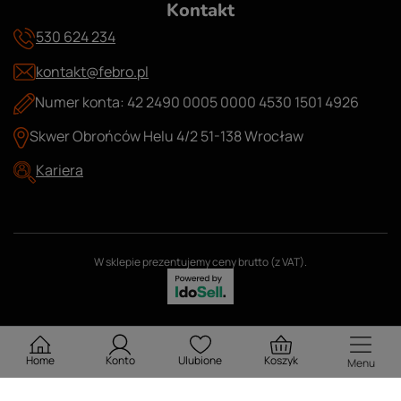
Kontakt
530 624 234
kontakt@febro.pl
Numer konta: 42 2490 0005 0000 4530 1501 4926
Skwer Obrońców Helu 4/2 51-138 Wrocław
Kariera
W sklepie prezentujemy ceny brutto (z VAT).
Home
Konto
Ulubione
Koszyk
Menu