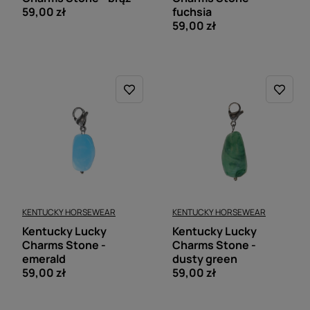
59,00 zł
fuchsia
59,00 zł
KENTUCKY HORSEWEAR
KENTUCKY HORSEWEAR
Kentucky Lucky
Kentucky Lucky
Charms Stone -
Charms Stone -
emerald
dusty green
59,00 zł
59,00 zł