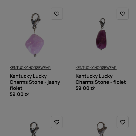
KENTUCKY HORSEWEAR
KENTUCKY HORSEWEAR
Kentucky Lucky
Kentucky Lucky
Charms Stone - jasny
Charms Stone - fiolet
fiolet
59,00 zł
59,00 zł