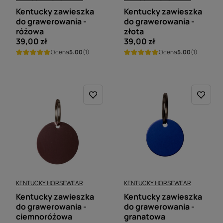
Kentucky zawieszka
Kentucky zawieszka
do grawerowania -
do grawerowania -
różowa
złota
39,00 zł
39,00 zł
Ocena
5.00
(1)
Ocena
5.00
(1)
KENTUCKY HORSEWEAR
KENTUCKY HORSEWEAR
Kentucky zawieszka
Kentucky zawieszka
do grawerowania -
do grawerowania -
ciemnoróżowa
granatowa