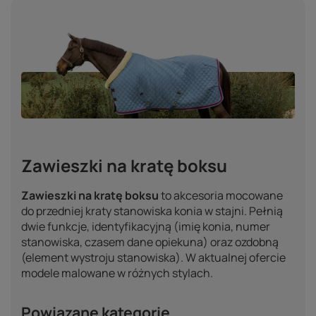
Zawieszki na kratę boksu
Zawieszki na kratę boksu
to akcesoria mocowane
do przedniej kraty stanowiska konia w stajni. Pełnią
dwie funkcje, identyfikacyjną (imię konia, numer
stanowiska, czasem dane opiekuna) oraz ozdobną
(element wystroju stanowiska). W aktualnej ofercie
modele malowane w różnych stylach.
Powiązane kategorie