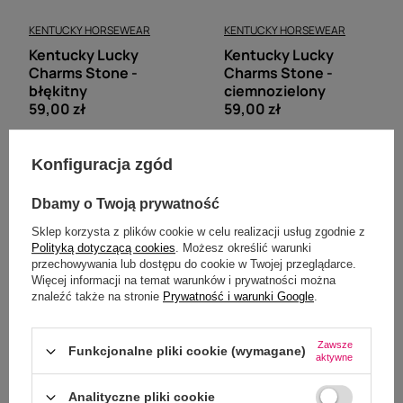
KENTUCKY HORSEWEAR
KENTUCKY HORSEWEAR
Kentucky Lucky
Kentucky Lucky
Charms Stone -
Charms Stone -
błękitny
ciemnozielony
59,00 zł
59,00 zł
Konfiguracja zgód
Dbamy o Twoją prywatność
Sklep korzysta z plików cookie w celu realizacji usług zgodnie z
Polityką dotyczącą cookies
. Możesz określić warunki
przechowywania lub dostępu do cookie w Twojej przeglądarce.
Więcej informacji na temat warunków i prywatności można
znaleźć także na stronie
Prywatność i warunki Google
.
Zawsze
KENTUCKY HORSEWEAR
KENTUCKY HORSEWEAR
Funkcjonalne pliki cookie (wymagane)
aktywne
Kentucky Lucky
Kentucky Lucky
Charms Stone - szary
Charms Stone - biały
Analityczne pliki cookie