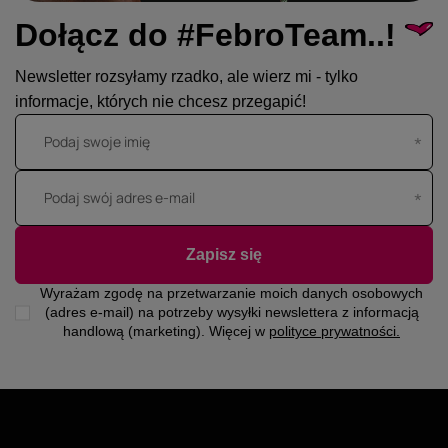
Dołącz do #FebroTeam..!
Newsletter rozsyłamy rzadko, ale wierz mi - tylko
informacje, których nie chcesz przegapić!
Podaj swoje imię
Podaj swój adres e-mail
Zapisz się
Wyrażam zgodę na przetwarzanie moich danych osobowych
(adres e-mail) na potrzeby wysyłki newslettera z informacją
handlową (marketing). Więcej w
polityce prywatności.