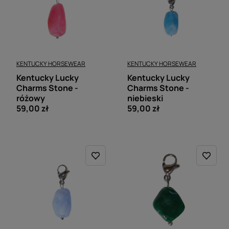
KENTUCKY HORSEWEAR
KENTUCKY HORSEWEAR
Kentucky Lucky
Kentucky Lucky
Charms Stone -
Charms Stone -
różowy
niebieski
59,00 zł
59,00 zł