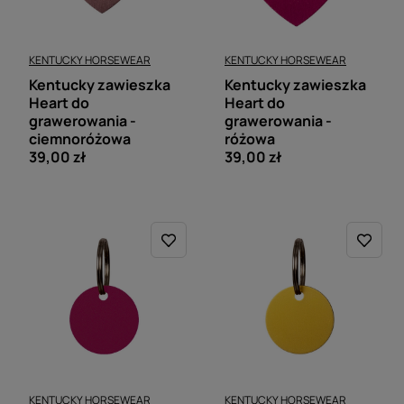
KENTUCKY HORSEWEAR
KENTUCKY HORSEWEAR
Kentucky zawieszka
Kentucky zawieszka
Heart do
Heart do
grawerowania -
grawerowania -
ciemnoróżowa
różowa
39,00 zł
39,00 zł
KENTUCKY HORSEWEAR
KENTUCKY HORSEWEAR