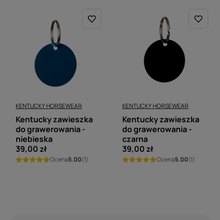
KENTUCKY HORSEWEAR
KENTUCKY HORSEWEAR
Kentucky zawieszka
Kentucky zawieszka
do grawerowania -
do grawerowania -
niebieska
czarna
39,00 zł
39,00 zł
Ocena
5.00
(1)
Ocena
5.00
(1)