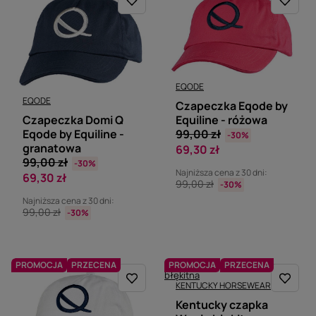
EQODE
EQODE
Czapeczka Eqode by
Czapeczka Domi Q
Equiline - różowa
Eqode by Equiline -
99,00 zł
-30%
granatowa
69,30 zł
99,00 zł
-30%
Najniższa cena z 30 dni:
69,30 zł
99,00 zł
-30%
Najniższa cena z 30 dni:
99,00 zł
-30%
PROMOCJA
PRZECENA
PROMOCJA
PRZECENA
KENTUCKY HORSEWEAR
Kentucky czapka