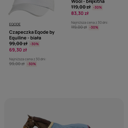
Wool - błękitna
119,00 zł
-30%
83,30 zł
Najniższa cena z 30 dni:
EQODE
119,00 zł
-30%
Czapeczka Eqode by
Equiline - biała
99,00 zł
-30%
69,30 zł
Najniższa cena z 30 dni:
99,00 zł
-30%