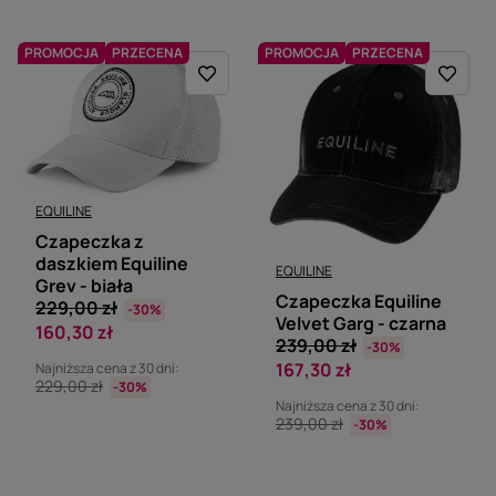
PROMOCJA
PRZECENA
PROMOCJA
PRZECENA
EQUILINE
Czapeczka z
daszkiem Equiline
EQUILINE
Grev - biała
Czapeczka Equiline
229,00 zł
-30%
Velvet Garg - czarna
160,30 zł
239,00 zł
-30%
167,30 zł
Najniższa cena z 30 dni:
229,00 zł
-30%
Najniższa cena z 30 dni:
239,00 zł
-30%