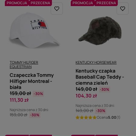
PROMOCJA
PRZECENA
PROMOCJA
PRZECENA
TOMMY HILFIGER
KENTUCKY HORSEWEAR
EQUESTRIAN
Kentucky czapka
Czapeczka Tommy
Baseball Cap Teddy -
Hilfiger Montreal -
ciemna zieleń
biała
149,00 zł
-30%
159,00 zł
-30%
104,30 zł
111,30 zł
Najniższa cena z 30 dni:
Najniższa cena z 30 dni:
149,00 zł
-30%
159,00 zł
-30%
Ocena
5.00
(1)