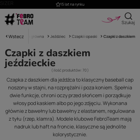
SIZER
Profesjonalne doradztwo
Szukaj
Wstecz
Strona główna
Jeździec
Czapki i opaski
Czapki z daszkiem
Czapki z daszkiem
jeździeckie
( ilość produktów:
70
)
Czapka z daszkiem dla jeźdźca to klasyczny baseball cap
noszony w stajni, na rozprężalni i poza koniem. Spełnia
dwie funkcje, chroni oczy przed słońcem i porządkuje
włosy pod kaskiem albo po jego zdjęciu. Wykonana
głównie z bawełny lub bawełny z elastanem, regulowana
z tyłu (rzep, klamra). Modele klubowe FebroTeam mają
nadruk lub haft na froncie, klasyczne są jednolite
kolorystycznie.