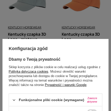
KENTUCKY HORSEWEAR
KENTUCKY HORSEWEAR
Kentucky czapka 3D
Kentucky czapka 3D
Logo - miętowa
Logo -
189,00 zł
pomarańczowa
Konfiguracja zgód
189,00 zł
Dbamy o Twoją prywatność
Sklep korzysta z plików cookie w celu realizacji usług zgodnie z
Polityką dotyczącą cookies
. Możesz określić warunki
przechowywania lub dostępu do cookie w Twojej przeglądarce.
Więcej informacji na temat warunków i prywatności można
znaleźć także na stronie
Prywatność i warunki Google
.
Zawsze
Funkcjonalne pliki cookie (wymagane)
aktywne