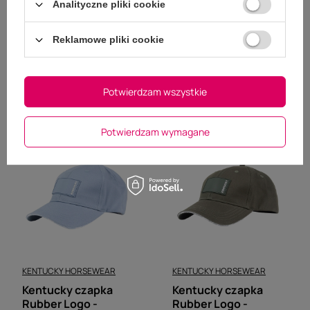
Analityczne pliki cookie
KENTUCKY HORSEWEAR
KENTUCKY HORSEWEAR
Kentucky czapka
Kentucky czapka
Reklamowe pliki cookie
Rubber Logo - czarna
Rubber Logo -
169,00 zł
granatowa
169,00 zł
Ocena
5.00
(1)
Ocena
5.00
(1)
Potwierdzam wszystkie
Potwierdzam wymagane
KENTUCKY HORSEWEAR
KENTUCKY HORSEWEAR
Kentucky czapka
Kentucky czapka
Rubber Logo -
Rubber Logo -