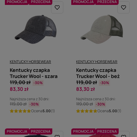
PROMOCJA
PRZECENA
PROMOCJA
PRZECENA
KENTUCKY HORSEWEAR
KENTUCKY HORSEWEAR
Kentucky czapka
Kentucky czapka
Trucker Wool - szara
Trucker Wool - beż
119,00 zł
119,00 zł
-30%
-30%
83,30 zł
83,30 zł
Najniższa cena z 30 dni:
Najniższa cena z 30 dni:
119,00 zł
119,00 zł
-30%
-30%
Ocena
5.00
(1)
Ocena
5.00
(1)
PROMOCJA
PRZECENA
PROMOCJA
PRZECENA