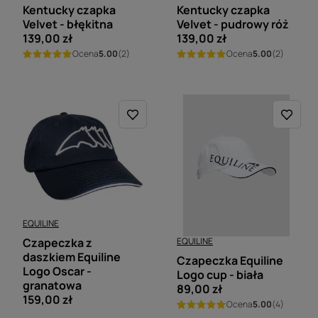
Kentucky czapka
Kentucky czapka
Velvet - błękitna
Velvet - pudrowy róż
139,00 zł
139,00 zł
Ocena
5.00
(2)
Ocena
5.00
(2)
EQUILINE
Czapeczka z
EQUILINE
daszkiem Equiline
Czapeczka Equiline
Logo Oscar -
Logo cup - biała
granatowa
89,00 zł
159,00 zł
Ocena
5.00
(4)