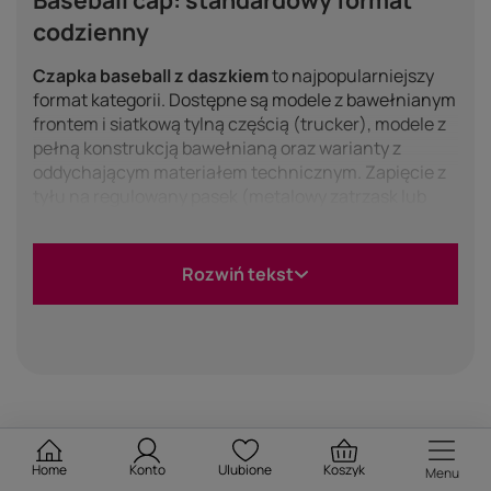
codzienny
Czapka baseball z daszkiem
to najpopularniejszy
format kategorii. Dostępne są modele z bawełnianym
frontem i siatkową tylną częścią (trucker), modele z
pełną konstrukcją bawełnianą oraz warianty z
oddychającym materiałem technicznym. Zapięcie z
tyłu na regulowany pasek (metalowy zatrzask lub
rzep) pozwala dopasować obwód do głowy. Daszek
chroni oczy przed słońcem przy lonżowaniu i
obserwacji treningu.
Rozwiń tekst
Czapki zimowe z wełną
Zimowe czapki z daszkiem
mają materiał
zewnętrzny z domieszką wełny, co zapewnia lepszą
termikę niż cienka bawełna. Wariant trucker z wełną
zachowuje siatkową tylną część dla wentylacji.
Format sprawdza się w chłodniejszych porach roku
Home
Konto
Ulubione
Koszyk
Menu
przy pracy ze stajni, przy większych mrozach lepiej