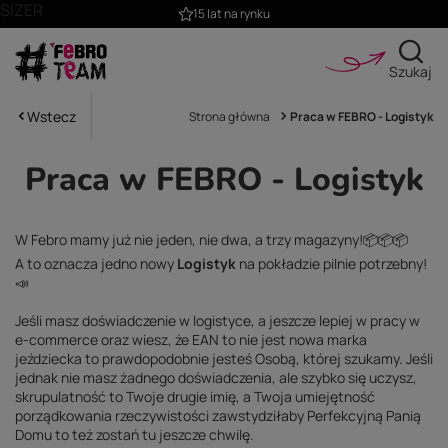
SIZER
15 lat na rynku
Szukaj
Wstecz
Strona główna
Praca w FEBRO - Logistyk
Praca w FEBRO - Logistyk
W Febro mamy już nie jeden, nie dwa, a trzy magazyny!📦📦📦
A to oznacza jedno nowy
Logistyk
na pokładzie pilnie potrzebny!
📣
Jeśli masz doświadczenie w logistyce, a jeszcze lepiej w pracy w
e-commerce oraz wiesz, że EAN to nie jest nowa marka
jeździecka to prawdopodobnie jesteś Osobą, której szukamy. Jeśli
jednak nie masz żadnego doświadczenia, ale szybko się uczysz,
skrupulatność to Twoje drugie imię, a Twoja umiejętność
porządkowania rzeczywistości zawstydziłaby Perfekcyjną Panią
Domu to też zostań tu jeszcze chwilę.