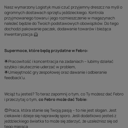
Nasz wymarzony Logistyk musi czuć przyjemny dreszcz na myśl o
ogromnych dostawach sprzętu jeździeckiego. Kontrola
przyjmowanego towaru i jego rozmieszczenie w magazynach
należeć będzie do Twoich podstawowych obowiązków. Do tego
dochodzi pakowanie paczek, dodawanie towarów i bieżąca
inwentaryzacja.🦸
Supermoce, które będą przydatne w Febro:
🌟Pracowitość i koncentracja na zadaniach – lubimy działać
szybko i skutecznie uderzać w problem,
🌟Umiejętność gry zespołowej oraz dawanie i odbieranie
feedback’u.
Wciąż tu jesteś? To teraz zapomnij o tym, co Ty możesz dać Febro
i przeczytaj o tym,
co Febro może dać Tobie:
😍Praca, która stanie się Twoją pasją – to nie jest slogan. Jest
ciekawie i dzieje się naprawdę sporo. Jeśli dodatkowo jesteś z
jeździeckiego światka to może się zdarzyć, że uzależnisz się od
tego miejsca