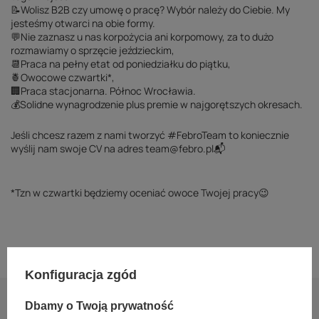
📝Wolisz B2B czy umowę o pracę? Wybór należy do Ciebie. My
jesteśmy otwarci na obie formy.
💬Nie zaznasz u nas korpożycia ani korpomowy, za to dużo
rozmawiamy o sprzęcie jeździeckim,
📆Praca na pełny etat od poniedziałku do piątku,
🍍Owocowe czwartki*,
🏢Praca stacjonarna. Północ Wrocławia.
💰Solidne wynagrodzenie plus premie w najgorętszych okresach.
Jeśli chcesz razem z nami tworzyć #FebroTeam to koniecznie
wyślij nam swoje CV na adres team@febro.pl📬
*Tzn w czwartki będziemy oceniać owoce Twojej pracy😉
Konfiguracja zgód
Dbamy o Twoją prywatność