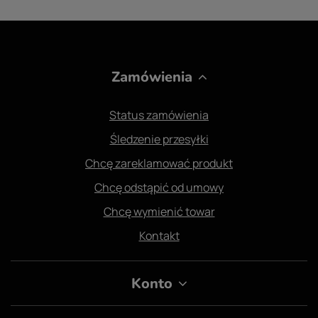
startów konkursowych w skokach lub ujeżdżeniu
rekomenduje się czapraki z dodatkowym wkładem
amortyzującym, np. z linii Equiline Octagon lub
Cavalleria Toscana. Wkład amortyzujący chroni
grzbiet konia przed uderzeniami przy lądowaniu po
Zamówienia
skoku.
Status zamówienia
Śledzenie przesyłki
Chcę zareklamować produkt
Chcę odstąpić od umowy
Chcę wymienić towar
Kontakt
Konto