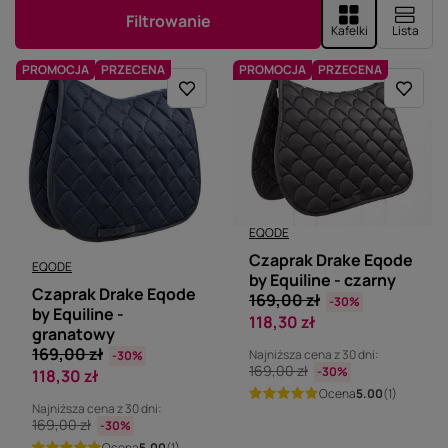
Filtrowanie
Kafelki
Lista
PROMOCJA
PRZECENA
PROMOCJA
PRZECENA
EQODE
Czaprak Drake Eqode
EQODE
by Equiline - czarny
Czaprak Drake Eqode
169,00 zł
-30%
by Equiline -
118,30 zł
granatowy
169,00 zł
Najniższa cena z 30 dni:
-30%
169,00 zł
-30%
118,30 zł
Ocena
5.00
(1)
Najniższa cena z 30 dni:
169,00 zł
-30%
Ocena
5.00
(1)