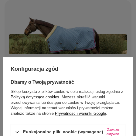
Konfiguracja zgód
Czaprak Eqode: linia
podstawowa marki Equiline
Dbamy o Twoją prywatność
Sklep korzysta z plików cookie w celu realizacji usług zgodnie z
Czaprak Eqode
to linia w niższym przedziale
Polityką dotyczącą cookies
. Możesz określić warunki
przechowywania lub dostępu do cookie w Twojej przeglądarce.
cenowym, projektowana dla jeźdźców szukających
Więcej informacji na temat warunków i prywatności można
dobrej jakości w cenie bazowej. Czapraki Eqode mają
znaleźć także na stronie
Prywatność i warunki Google
.
prostszą konstrukcję bez technologicznych wkładów
amortyzujących, zachowując anatomiczne wcięcie
pod kłąb oraz klasyczne pikowanie. Linia powstała
Zawsze
Funkcjonalne pliki cookie (wymagane)
aktywne