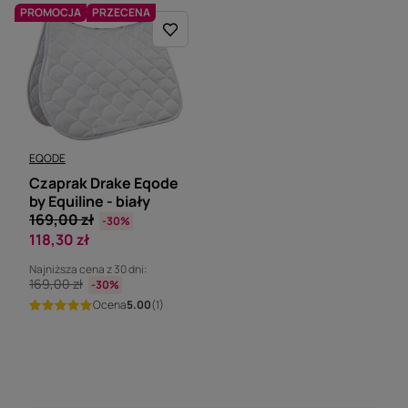
PROMOCJA
PRZECENA
EQODE
Czaprak Drake Eqode
by Equiline - biały
169,00 zł
-30%
118,30 zł
Najniższa cena z 30 dni:
169,00 zł
-30%
Ocena
5.00
(1)