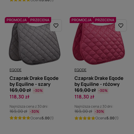
PROMOCJA
PRZECENA
PROMOCJA
PRZECENA
EQODE
EQODE
Czaprak Drake Eqode
Czaprak Drake Eqode
by Equiline - szary
by Equiline - różowy
169,00 zł
169,00 zł
-30%
-30%
118,30 zł
118,30 zł
Najniższa cena z 30 dni:
Najniższa cena z 30 dni:
169,00 zł
169,00 zł
-30%
-30%
Ocena
5.00
(1)
Ocena
5.00
(1)