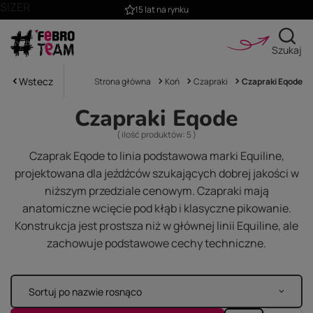
SIZER
15 lat na rynku
Szukaj
Wstecz
Strona główna
Koń
Czapraki
Czapraki Eqode
Czapraki Eqode
( ilość produktów:
5
)
Czaprak Eqode to linia podstawowa marki Equiline,
projektowana dla jeźdźców szukających dobrej jakości w
niższym przedziale cenowym. Czapraki mają
anatomiczne wcięcie pod kłąb i klasyczne pikowanie.
Konstrukcja jest prostsza niż w głównej linii Equiline, ale
zachowuje podstawowe cechy techniczne.
Sortuj po nazwie rosnąco
Zmień sortowanie