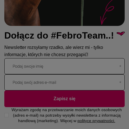
Eqode
Czym różnią się czapraki Eqode od
Equiline?
Dołącz do #FebroTeam..!
Eqode to linia podstawowa marki Equiline. Czapraki
Eqode mają prostszą konstrukcję bez systemu
Newsletter rozsyłamy rzadko, ale wierz mi - tylko
amortyzacji nacisku siodła i bez technologicznych
wkładów amortyzujących, w niższym przedziale
informacje, których nie chcesz przegapić!
cenowym. Czapraki Equiline mają zaawansowany
Podaj swoje imię
wkład amortyzujący i więcej dostępnych linii
produktowych. Funkcjonalnie obie marki dzielą
wspólne cechy bazowe: anatomiczne wcięcie pod
Podaj swój adres e-mail
kłąb i klasyczne pikowanie.
Czy czaprak Eqode wystarczy do
Zapisz się
skoków?
Wyrażam zgodę na przetwarzanie moich danych osobowych
(adres e-mail) na potrzeby wysyłki newslettera z informacją
Do skoków rekreacyjnych i nauki czaprak Eqode jest
handlową (marketing). Więcej w
polityce prywatności.
wystarczający. Do treningu intensywnego oraz