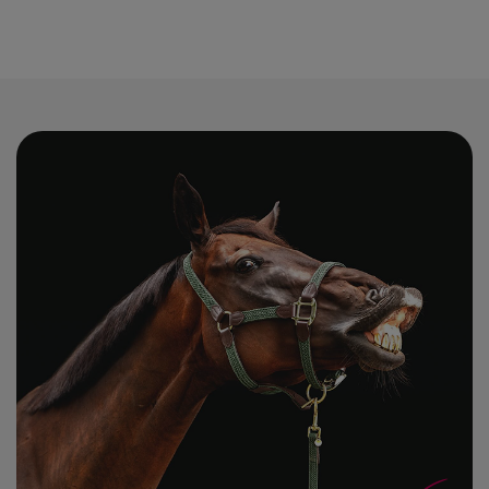
start. Konstrukcja jest wystarczająca do treningu
rekreacyjnego i podstawowego, do skoków i
ujeżdżenia rekomenduje się jednak czapraki z
amortyzującym wkładem.
Rozmiary
Linia dostępna jest w podstawowych rozmiarach VS
(skokowy i wszechstronny) oraz DR (ujeżdżeniowy).
Wymiary konkretnego modelu są podane w opisie
produktu.
Powiązane kategorie
Pełny wybór czapraków różnych marek znajdziesz w
głównej kategorii czapraków
. Premium linia tej samej
marki to
czapraki Equiline
z systemem amortyzacji
nacisku siodła. Inne produkty Eqode w
sekcji Eqode
.
Najczęstsze pytania o czapraki