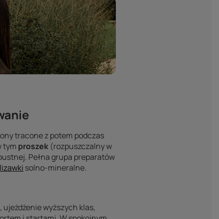
wanie
 jony tracone z potem podczas
 w tym
proszek
(rozpuszczalny w
ustnej. Pełna grupa preparatów
lizawki
solno-mineralne.
 ujeżdżenie wyższych klas,
portem i startami. W spokojnym