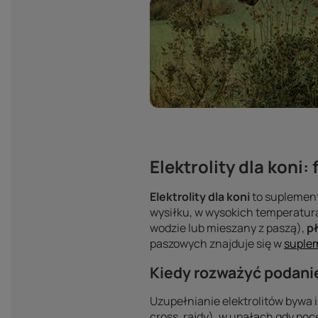
Elektrolity dla koni
Elektrolity dla koni
to suplement
wysiłku, w wysokich temperaturac
wodzie lub mieszany z paszą),
p
paszowych znajduje się w
suple
Kiedy rozważyć podanie
Uzupełnianie elektrolitów bywa 
cross, rajdy), w upałach gdy po