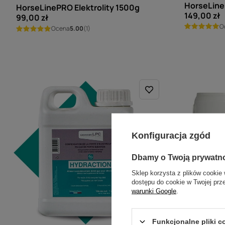
HorseLine
HorseLinePRO Elektrolity 1500g
149,00 zł
99,00 zł
O
Ocena
5.00
(1)
Konfiguracja zgód
Dbamy o Twoją prywatn
Sklep korzysta z plików cookie 
dostępu do cookie w Twojej prz
warunki Google
.
Funkcjonalne pliki 