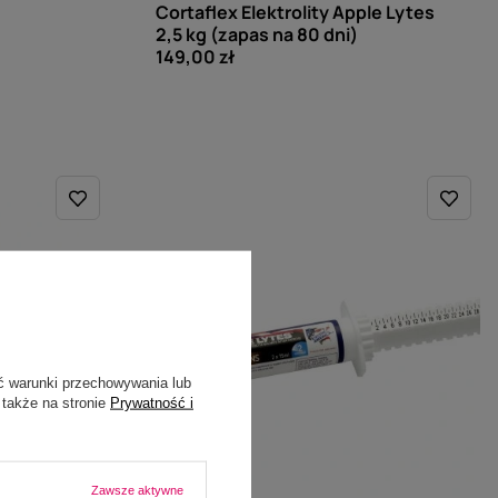
Cortaflex Elektrolity Apple Lytes
2,5 kg (zapas na 80 dni)
149,00 zł
ć warunki przechowywania lub
 także na stronie
Prywatność i
Zawsze aktywne