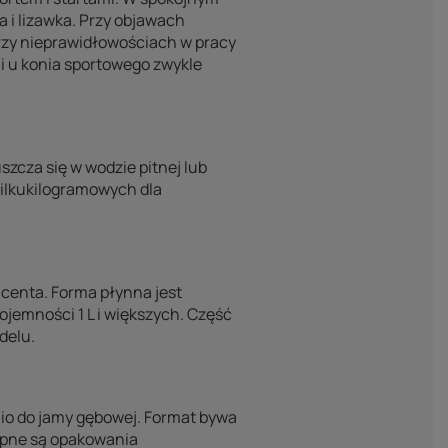
a i lizawka. Przy objawach
przy nieprawidłowościach w pracy
i u konia sportowego zwykle
zcza się w wodzie pitnej lub
ilkukilogramowych dla
ucenta. Forma płynna jest
ojemności 1 L i większych. Część
delu.
o do jamy gębowej. Format bywa
tępne są opakowania