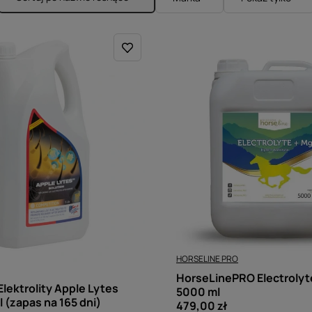
Zmień sortowanie
HORSELINE PRO
HorseLinePRO Electrolyt
Elektrolity Apple Lytes
5000 ml
l (zapas na 165 dni)
479,00 zł