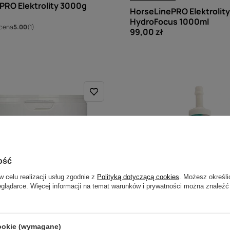
PRO Elektrolity 3000g
HorseLinePRO Elektrolity
HydroFocus 1000ml
cena
5.00
(1)
99,00 zł
ość
w celu realizacji usług zgodnie z
Polityką dotyczącą cookies
. Możesz określi
eglądarce. Więcej informacji na temat warunków i prywatności można znaleźć
cookie (wymagane)