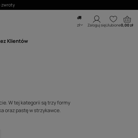
zł
Zaloguj się
Ulubione
0,00 zł
zez Klientów
ie. W tej kategorii są trzy formy
ka oraz pastę w strzykawce.