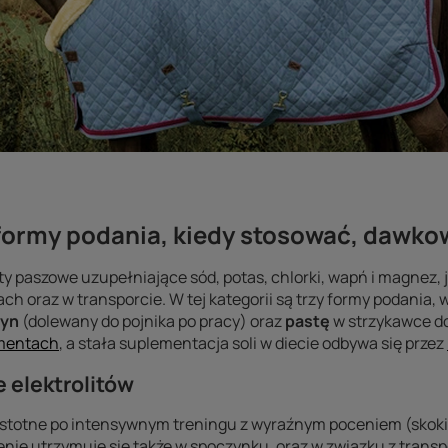
: formy podania, kiedy stosować, dawko
y paszowe uzupełniające sód, potas, chlorki, wapń i magnez,
h oraz w transporcie. W tej kategorii są trzy formy podania,
łyn
(dolewany do pojnika po pracy) oraz
pastę
w strzykawce do
mentach
, a stała suplementacja soli w diecie odbywa się przez
 elektrolitów
istotne po intensywnym treningu z wyraźnym poceniem (skoki,
cenie utrzymuje się także w spoczynku, oraz w związku z trans