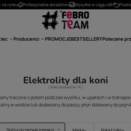
530 624 234
kontakt@febro.pl
ziec
Producenci
PROMOCJE
BESTSELLERY
Polecane pr
Elektrolity dla koni
( ilość produktów:
16
)
 jony tracone z potem podczas wysiłku, w upałach i w transporc
alny w wodzie lub dodawany do paszy, płyn dolewany do pojni
Sortuj po nazwie rosnąco
Marka
Pokaż tylko