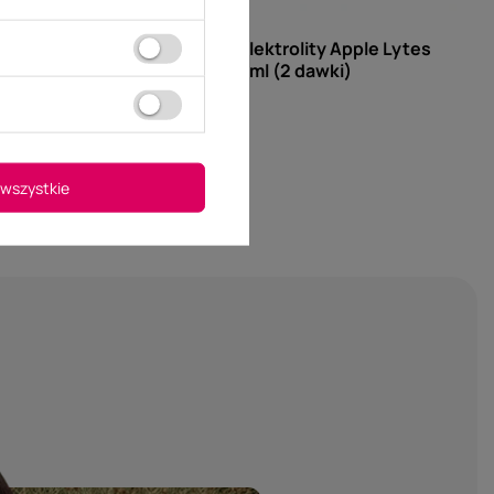
CORTAFLEX
Cortaflex Elektrolity Apple Lytes
Paste 2x15 ml (2 dawki)
sta
83,00 zł
wszystkie