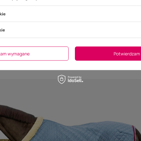
yte 1kg - silnie
kie
owane elektrolity w
LPC
LPC Quick Lyte Flash - pa
elektrolitowa 60 g
kie
cena
5.00
(1)
47,00 zł
dzam wymagane
Potwierdzam 