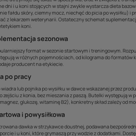
 dni i u koni stojących w stajni zwykle wystarcza dieta bazow
 fałdu skóry, ciemny mocz, niechęć do picia po wysiłku) i 
wać z lekarzem weterynarii. Ostateczny schemat suplementacj
etetykiem koni.
plementacja sezonowa
ularniejszy format w sezonie startowym i treningowym. Rozpus
tępują w różnych pojemnościach, od kilograma do formatów k
daje producent na etykiecie.
a po pracy
 wiadra lub pojnika po wysiłku w dawce wskazanej przez prod
zejściu z konia, bez mieszania z paszą. Butelki występują w p
 magnez, glukozę, witaminę B2), konkretny skład zależy od mo
artowa i powysiłkowa
trowana dawka w strzykawce doustnej, podawana bezpośredni
sporcie i u koni, które grymaszą przy wodzie z dodatkami. Dos