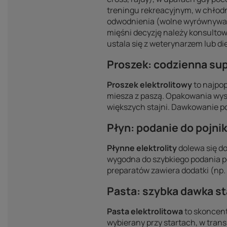
treningu rekreacyjnym, w chłodne
odwodnienia (wolne wyrównywanie
mięśni decyzję należy konsulto
ustala się z weterynarzem lub di
Proszek: codzienna su
Proszek elektrolitowy
to najpop
miesza z paszą. Opakowania wys
większych stajni. Dawkowanie po
Płyn: podanie do pojnik
Płynne elektrolity
dolewa się do
wygodna do szybkiego podania po 
preparatów zawiera dodatki (np.
Pasta: szybka dawka st
Pasta elektrolitowa
to skoncen
wybierany przy startach, w tran