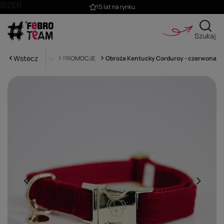
SIZER
15 lat na rynku
Szukaj
Wstecz
Strona główna
PROMOCJE
Obroża Kentucky Corduroy - czerwona