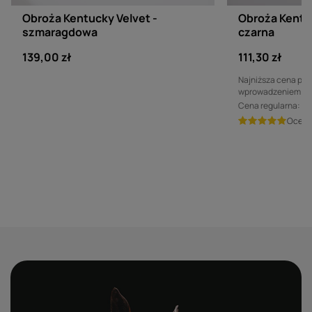
Obroża Kentucky Velvet -
Obroża Kentu
szmaragdowa
czarna
139,00 zł
111,30 zł
Najniższa cena prod
wprowadzeniem obn
Cena regularna:
15
Ocen