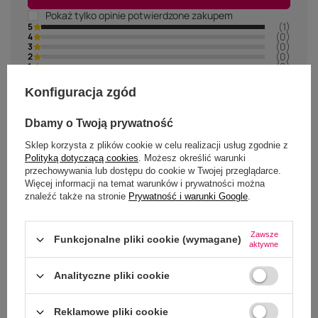
Pokaż tylko opinie potwierdzone zakupem
(1)
5
(0)
4
(0)
3
(0)
2
(0)
1
Kliknij w ocenę aby filtrować opinie
Konfiguracja zgód
Dbamy o Twoją prywatność
5/5
Sklep korzysta z plików cookie w celu realizacji usług zgodnie z
OPINIA POTWIERDZONA ZAKUPEM
Polityką dotyczącą cookies
. Możesz określić warunki
kolejna obroża 1a
przechowywania lub dostępu do cookie w Twojej przeglądarce.
2025-06-15
Mirosław, Warszawa
Więcej informacji na temat warunków i prywatności można
Czy ta opinia była pomocna?
znaleźć także na stronie
Prywatność i warunki Google
.
Tak
0
Nie
0
Zawsze
Funkcjonalne pliki cookie (wymagane)
aktywne
Analityczne pliki cookie
Reklamowe pliki cookie