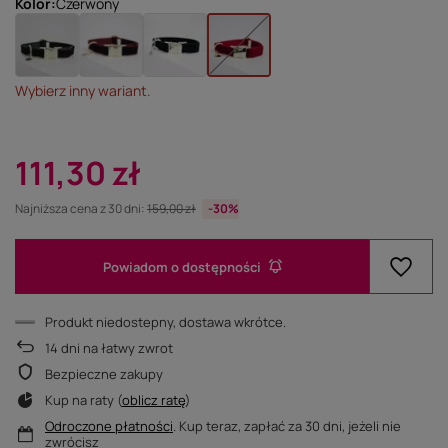
Kolor
Czerwony
Wybierz inny wariant.
111,30 zł
Najniższa cena z 30 dni:
159,00 zł
-30%
Powiadom o dostępności
Produkt niedostepny, dostawa wkrótce
14
dni na łatwy zwrot
Bezpieczne zakupy
Kup na raty (
oblicz ratę
)
Odroczone płatności
. Kup teraz, zapłać za 30 dni, jeżeli nie
zwrócisz