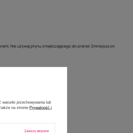
orami. Nie używaj płynu zmiękczającego do prania! Zmniejsza on
ć warunki przechowywania lub
 także na stronie
Prywatność i
Zawsze aktywne