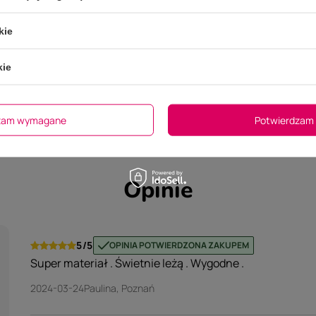
Więcej
lny za ten produkt na terenie UE
EGO7 srl
kie
kie
Typ leja
Kolanowy
dzam wymagane
Potwierdzam 
Opinie
5/5
OPINIA POTWIERDZONA ZAKUPEM
Super materiał . Świetnie leżą . Wygodne .
2024-03-24
Paulina, Poznań