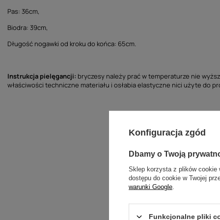
Pas: 36cm,
Biodra: 39cm,
Długość nogawki od kroku do końca: 65cm.
Instrukcja pielęgancji:
bryczesy należy prać w temperaturze nie wyższe
właściwości techniczne materiału i osłabia elastyczne nici użyte do 
Konfiguracja zgód
Dbamy o Twoją prywatn
Sklep korzysta z plików cookie 
dostępu do cookie w Twojej prz
warunki Google
.
Funkcjonalne pliki 