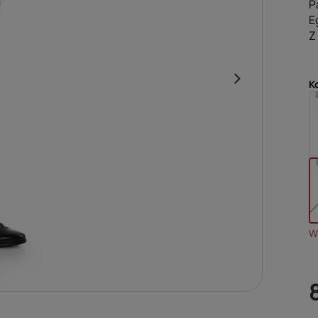
P
E
Z
K
Wy