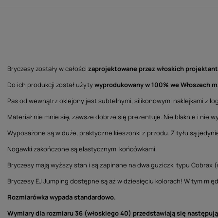
Bryczesy zostały w całości
zaprojektowane przez włoskich projektan
Do ich produkcji został użyty
wyprodukowany w 100% we Włoszech ma
Pas od wewnątrz oklejony jest subtelnymi, silikonowymi naklejkami z lo
Materiał nie mnie się, zawsze dobrze się prezentuje. Nie blaknie i nie 
Wyposażone są w duże, praktyczne kieszonki z przodu. Z tyłu są jedyni
Nogawki zakończone są elastycznymi końcówkami.
Bryczesy mają wyższy stan i są zapinane na dwa guziczki typu Cobrax (n
Bryczesy EJ Jumping dostępne są aż w dziesięciu kolorach! W tym mię
Rozmiarówka wypada standardowo.
Wymiary dla rozmiaru 36 (włoskiego 40) przedstawiają się następują