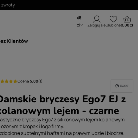
e zwroty
zł
Zaloguj się
Ulubione
0,00 zł
zez Klientów
Ocena:
5.00
(1)
Damskie bryczesy Ego7 EJ z
kolanowym lejem - czarne
lastyczne bryczesy Ego7 z silikonowym lejem kolanowym
łożonym z kropek i logo firmy.
zdobione subtelnymi haftami na prawym udzie i biodrze.