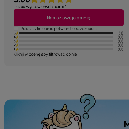
Liczba wystawionych opinii: 1
Napisz swoją opinię
Pokaż tylko opinie potwierdzone zakupem
(1)
5
(0)
4
(0)
3
(0)
2
(0)
1
Kliknij w ocenę aby filtrować opinie
M