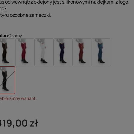
as od wewnątrz oklejony jest silikonowymi naklejkami z logo
go7.
 tyłu ozdobne zameczki.
olor
Czarny
bierz inny wariant.
819,00 zł