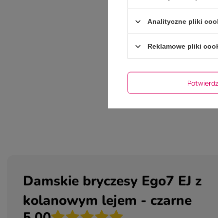
Podmiot odpowiedzia
Analityczne pliki coo
Reklamowe pliki coo
Potwier
Damskie bryczesy Ego7 EJ z
kolanowym lejem - czarne
5.00