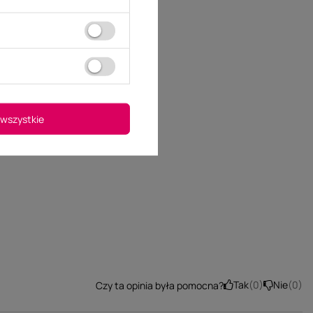
wszystkie
Tak
0
Nie
0
Czy ta opinia była pomocna?