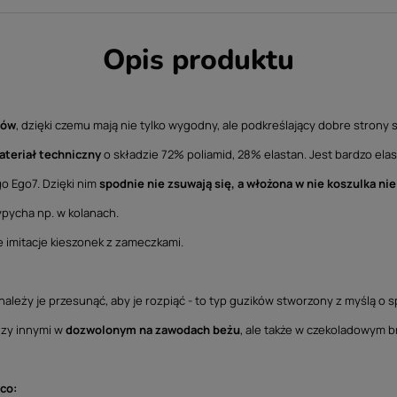
Opis produktu
tów
, dzięki czemu mają nie tylko wygodny, ale podkreślający dobre strony sy
teriał techniczny
o składzie 72% poliamid, 28% elastan. Jest bardzo elas
go Ego7. Dzięki nim
spodnie nie zsuwają się, a włożona w nie koszulka ni
wypycha np. w kolanach.
e imitacje kieszonek z zameczkami.
ależy je przesunąć, aby je rozpiąć - to typ guzików stworzony z myślą o s
dzy innymi w
dozwolonym na zawodach beżu
, ale także w czekoladowym br
co: