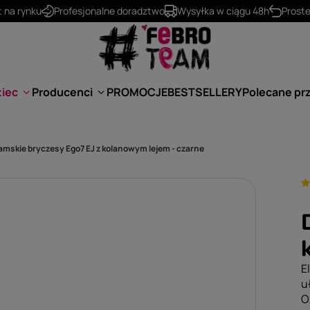
t na rynku
Profesjonalne doradztwo
Wysyłka w ciągu 48h
Prost
ziec
Producenci
PROMOCJE
BESTSELLERY
Polecane pr
amskie bryczesy Ego7 EJ z kolanowym lejem - czarne
E
u
O