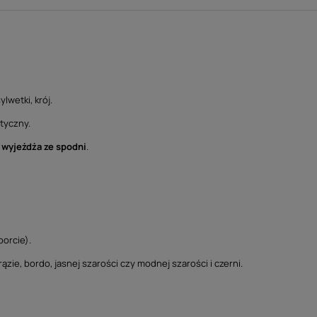
lwetki, krój.
tyczny.
e wyjeżdża ze spodni
.
porcie).
ązie, bordo, jasnej szarości czy modnej szarości i czerni.