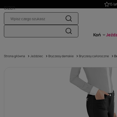
15 la
SIZER
Koń
Jeźd
Strona główna
Jeździec
Bryczesy damskie
Bryczesy całoroczne
D