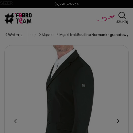
SIZER
530 624 234
Szukaj
Wstecz
i
Skokowe (krótkie)
Męskie
Męski frak Equiline Normank - granatowy