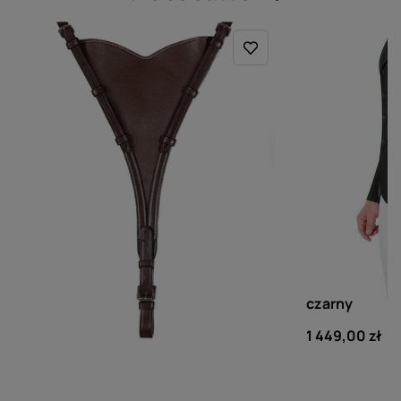
DY'ON
EQUILINE
Miękki wytok Bib Dy'on US
Męski frak Eq
Jumping
czarny
349,00 zł
1 449,00 zł