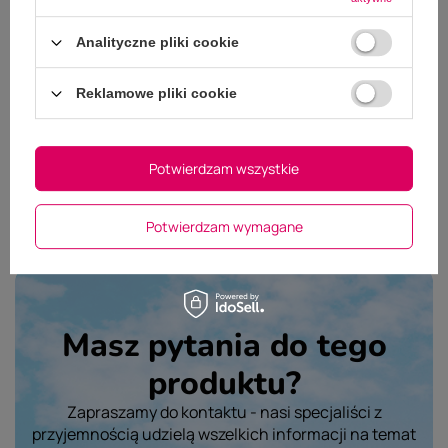
Dodaj własne zdjęcie produktu:
Analityczne pliki cookie
Wybierz plik
Nie wybrano pliku
Reklamowe pliki cookie
Wyślij opinię
Potwierdzam wszystkie
Potwierdzam wymagane
Masz pytania do tego
produktu?
Zapraszamy do kontaktu - nasi specjaliści z
przyjemnością udzielą wszelkich informacji na temat