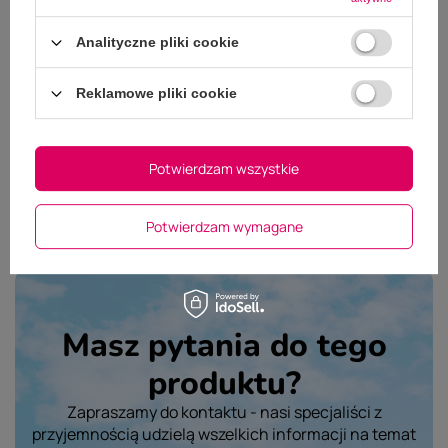
Dodaj własne zdjęcie produktu:
Analityczne pliki cookie
Wybierz plik
Nie wybrano pliku
Reklamowe pliki cookie
Wyślij opinię
Potwierdzam wszystkie
Potwierdzam wymagane
Masz pytania do tego
produktu?
Zapraszamy do kontaktu - nasi specjaliści z
przyjemnością udzielą wszelkich informacji na temat