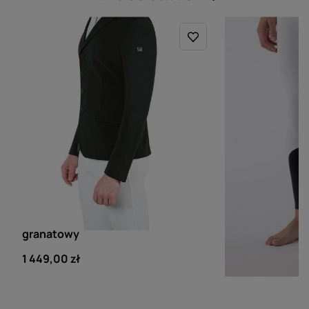
EQUILINE
EQUILINE
Męski frak Equiline Normank -
Męskie brycze
granatowy
lej kolanowy X
1 449,00 zł
999,00 zł