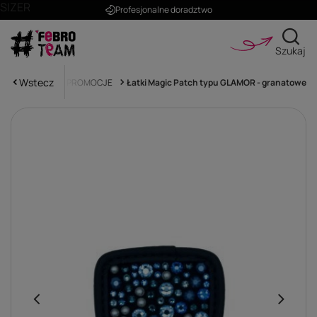
SIZER
Profesjonalne doradztwo
Szukaj
Wstecz
trona główna
PROMOCJE
Łatki Magic Patch typu GLAMOR - granatowe