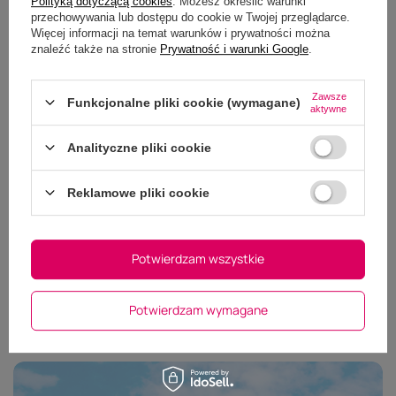
Polityką dotyczącą cookies
. Możesz określić warunki
przechowywania lub dostępu do cookie w Twojej przeglądarce.
Więcej informacji na temat warunków i prywatności można
znaleźć także na stronie
Prywatność i warunki Google
.
Zawsze
Funkcjonalne pliki cookie (wymagane)
aktywne
Analityczne pliki cookie
Dodaj własne zdjęcie produktu:
Wybierz plik
Reklamowe pliki cookie
Nie wybrano pliku
Potwierdzam wszystkie
Wyślij opinię
Potwierdzam wymagane