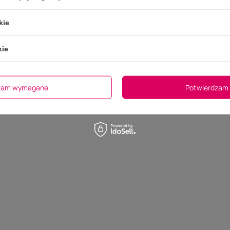
kie
kie
dzam wymagane
Potwierdzam 