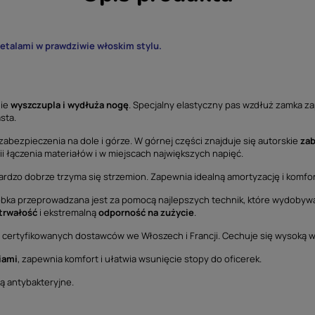
detalami w prawdziwie włoskim stylu.
ie
wyszczupla i wydłuża nogę
. Specjalny elastyczny pas wzdłuż zamka z
sta.
bezpieczenia na dole i górze. W górnej części znajduje się autorskie
za
ii łączenia materiałów i w miejscach największych napięć.
bardzo dobrze trzyma się strzemion. Zapewnia idealną amortyzację i komfor
óbka przeprowadzana jest za pomocą najlepszych technik, które wydobywają
trwałość
i ekstremalną
odporność na zużycie
.
d certyfikowanych dostawców we Włoszech i Francji. Cechuje się wysoką w
iami
, zapewnia komfort i ułatwia wsunięcie stopy do oficerek.
 są antybakteryjne.