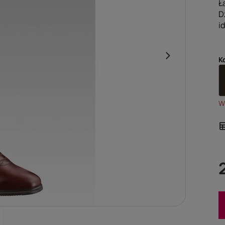
Ł
D
i
K
Wy