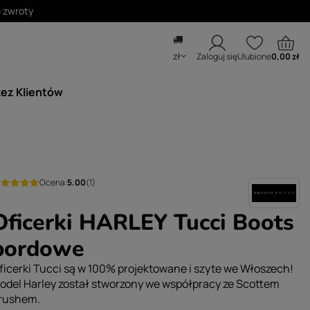
zł
Zaloguj się
Ulubione
0,00 zł
zez Klientów
Ocena:
5.00
(1)
Oficerki HARLEY Tucci Boots
bordowe
ficerki Tucci są w 100% projektowane i szyte we Włoszech!
odel Harley został stworzony we współpracy ze Scottem
rushem.