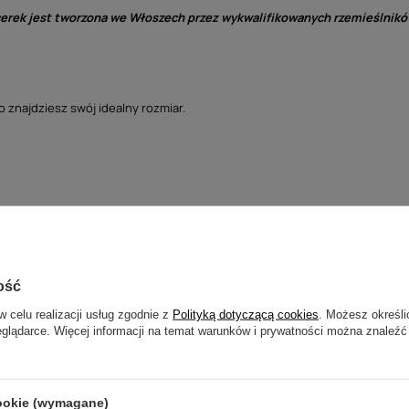
cerek jest tworzona we Włoszech przez wykwalifikowanych rzemieślnikó
 znajdziesz swój idealny rozmiar.
stojącej zmierz łydkę w najszerszym miejscu ( „C” na ilustracji). Nie zaci
stracji). Mierz od podłogi do zgięcia w kolanie. Pamiętaj aby dodać do po
ość
w celu realizacji usług zgodnie z
Polityką dotyczącą cookies
. Możesz określi
eglądarce. Więcej informacji na temat warunków i prywatności można znaleźć
cookie (wymagane)