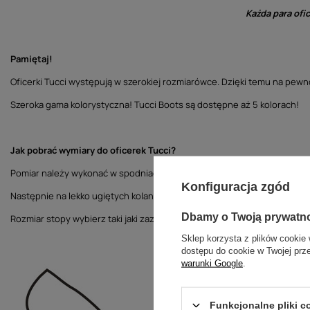
Każda para ofi
Pamiętaj!
Oficerki Tucci występują w szerokiej rozmiarówce. Dzięki temu na pewno
Szeroka gama kolorystyczna! Tucci Boots są dostępne aż 5 kolorach!
Jak pobrać wymiary do oficerek Tucci?
Pomiar należy wykonać w spodniach i skarpetach jeździeckich. W pozycji 
Konfiguracja zgód
Następnie na lekko ugiętych kolanach zmierz wysokość łydki („H” na ilu
Dbamy o Twoją prywatn
Rozmiar stopy wybierz taki jaki zazwyczaj nosisz.
Sklep korzysta z plików cookie 
dostępu do cookie w Twojej prz
warunki Google
.
Funkcjonalne pliki 