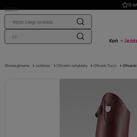
SIZER
Koń
Jeźd
Strona główna
Jeździec
Oficerki i sztyblety
Oficerki Tucci
Oficerk