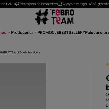
530 624 234
kontakt@febro.pl
ziec
Producenci
PROMOCJE
BESTSELLERY
Polecane pr
i HARLEY Tucci Boots bordowe
O
M
B