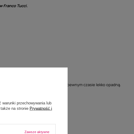
w Franco Tucci.
skaj miarki zbyt mocno lub za luźno.
miaru ok 1-1,5 cm, ponieważ oficerki po pewnym czasie lekko opadną.
ć warunki przechowywania lub
 także na stronie
Prywatność i
Zawsze aktywne