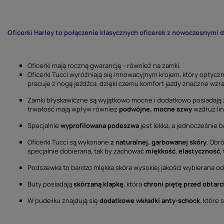
Oficerki Harley to połączenie klasycznych oficerek z nowoczesnymi 
Oficerki mają roczną gwarancję - również na zamki.
Oficerki Tucci wyróżniają się innowacyjnym krojem, który optyczn
pracuje z nogą jeźdźca, dzięki czemu komfort jazdy znaczne wzra
Zamki błyskawiczne są wyjątkowo mocne i dodatkowo posiadają za
trwałość mają wpływ również
podwójne, mocne szwy
wzdłuż lin
Specjalnie
wyprofilowana podeszwa
jest lekka, a jednocześnie 
Oficerki Tucci są wykonane
z
naturalnej, garbowanej skóry
. Obr
specjalnie dobierana, tak by zachować
miękkość
,
elastyczność
,
Podszewka to bardzo miękka skóra wysokiej jakości wybierana o
Buty posiadają
skórzaną klapkę
, która
chroni piętę przed obtarc
W pudełku znajdują się
dodatkowe wkładki anty-schock
, które