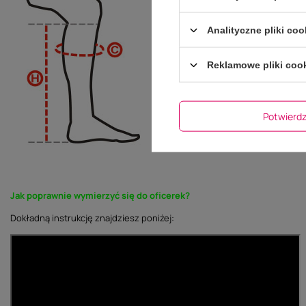
Analityczne pliki coo
Reklamowe pliki coo
Potwier
Jak poprawnie wymierzyć się do oficerek?
Dokładną instrukcję znajdziesz poniżej: