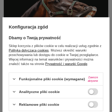
Konfiguracja zgód
Dbamy o Twoją prywatność
Sklep korzysta z plików cookie w celu realizacji usług zgodnie z
Polityką dotyczącą cookies
. Możesz określić warunki
przechowywania lub dostępu do cookie w Twojej przeglądarce.
Więcej informacji na temat warunków i prywatności można
znaleźć także na stronie
Prywatność i warunki Google
.
Zawsze
Funkcjonalne pliki cookie (wymagane)
Dołącz do #FebroTeam..!
aktywne
Analityczne pliki cookie
Newsletter rozsyłamy rzadko, ale wierz mi - tylko
informacje, których nie chcesz przegapić!
Reklamowe pliki cookie
Podaj swoje imię