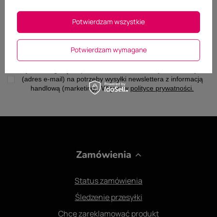
Potwierdzam wszystkie
Podaj swój adres e-mail
Potwierdzam wymagane
Zapisz się
Wyrażam zgodę na przetwarzanie moich danych osobowych
(adres e-mail) na potrzeby wysyłki newslettera z informacją
handlową (marketing). Więcej w
polityce prywatności.
Zamówienia
Status zamówienia
Śledzenie przesyłki
Chcę zareklamować produkt