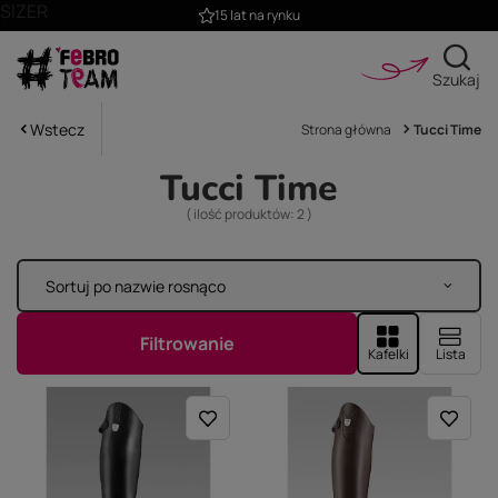
SIZER
15 lat na rynku
Szukaj
Wstecz
Strona główna
Tucci Time
Tucci Time
( ilość produktów:
2
)
Sortuj po nazwie rosnąco
Zmień sortowanie
Filtrowanie
Kafelki
Lista