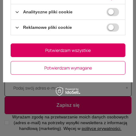
Analityczne pliki cookie
Reklamowe pliki cookie
Dołącz do #FebroTeam..!
Potwierdzam wszystkie
Newsletter rozsyłamy rzadko, ale wierz mi - tylko
informacje, których nie chcesz przegapić!
Potwierdzam wymagane
Podaj swoje imię
Podaj swój adres e-mail
Zapisz się
Wyrażam zgodę na przetwarzanie moich danych osobowych
(adres e-mail) na potrzeby wysyłki newslettera z informacją
handlową (marketing). Więcej w
polityce prywatności.