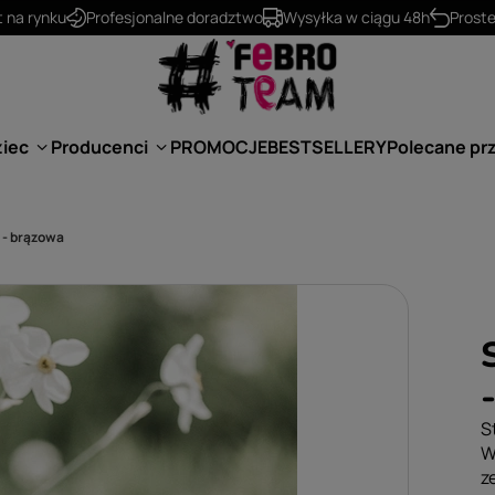
530 624 234
kontakt@febro.pl
ziec
Producenci
PROMOCJE
BESTSELLERY
Polecane pr
 - brązowa
S
W
z