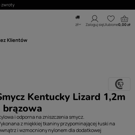
zł
Zaloguj się
Ulubione
0,00 zł
zez Klientów
Smycz Kentucky Lizard 1,2m
- brązowa
tylowa i odporna na zniszczenia smycz.
ykonana z miękkiej tkaniny przypominającej łuski na
ewnątrz i wzmocniony nylonem dla dodatkowej