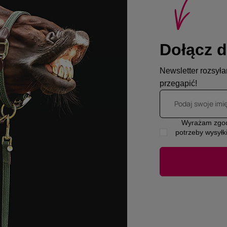
Dołącz d
Newsletter rozsyłam
przegapić!
Podaj swoje imi
Wyrażam zgod
potrzeby wysyłk