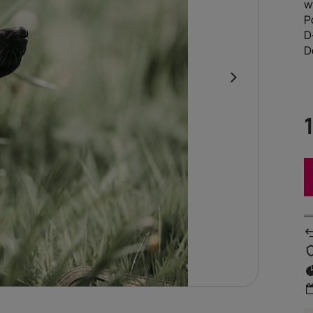
w
P
D
D