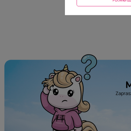
M
Zaprasz