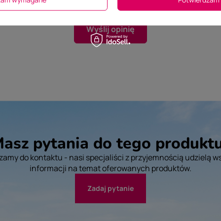
Wyślij opinię
asz pytania do tego produkt
amy do kontaktu - nasi specjaliści z przyjemnością udzielą w
informacji na temat oferowanych produktów.
Zadaj pytanie