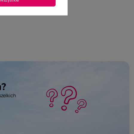
u?
szelkich