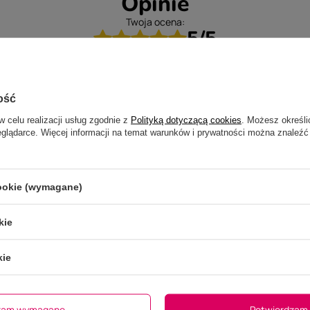
Opinie
Twoja ocena:
5/5
ość
w celu realizacji usług zgodnie z
Polityką dotyczącą cookies
. Możesz określi
eglądarce. Więcej informacji na temat warunków i prywatności można znaleźć
cookie (wymagane)
kie
kie
ne zdjęcie produktu:
Nie wybrano pliku
Wybierz plik
dzam wymagane
Potwierdzam 