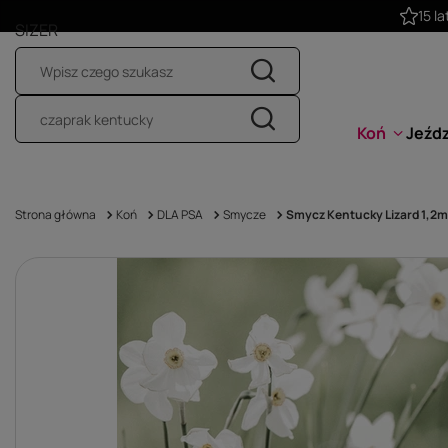
SIZER
Koń
Jeźd
Strona główna
Koń
DLA PSA
Smycze
Smycz Kentucky Lizard 1,2m