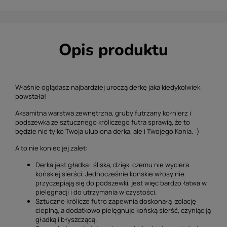
Opis produktu
Właśnie oglądasz najbardziej uroczą derkę jaka kiedykolwiek
powstała!
Aksamitna warstwa zewnętrzna, gruby futrzany kołnierz i
podszewka ze sztucznego króliczego futra sprawią, że to
będzie nie tylko Twoja ulubiona derka, ale i Twojego Konia. :)
A to nie koniec jej zalet:
Derka jest gładka i śliska, dzięki czemu nie wyciera
końskiej sierści. Jednocześnie końskie włosy nie
przyczepiają się do podszewki, jest więc bardzo łatwa w
pielęgnacji i do utrzymania w czystości.
Sztuczne królicze futro zapewnia doskonałą izolację
cieplną, a dodatkowo pielęgnuje końską sierść, czyniąc ją
gładką i błyszczącą.