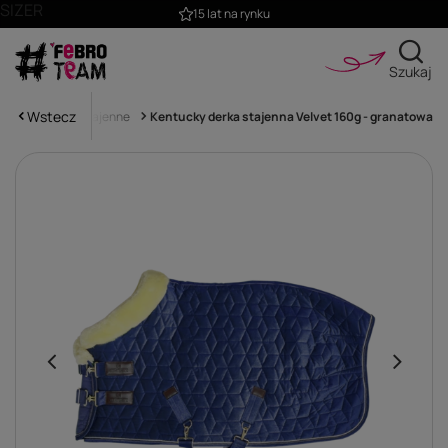
SIZER
15 lat na rynku
Szukaj
Wstecz
Derki
Derki stajenne
Kentucky derka stajenna Velvet 160g - granatowa