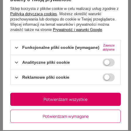
Sklep korzysta z plików cookie w celu realizacji usług zgodnie z
Opinie
Polityką dotyczącą cookies
. Możesz określić warunki
przechowywania lub dostępu do cookie w Twojej przeglądarce.
Więcej informacji na temat warunków i prywatności można
znaleźć także na stronie
Prywatność i warunki Google
.
Kentucky derka stajenna
Zawsze
Velvet 160g - granatowa
Funkcjonalne pliki cookie (wymagane)
aktywne
5.00
Analityczne pliki cookie
Liczba wystawionych opinii: 3
Napisz swoją opinię
Reklamowe pliki cookie
Pokaż tylko opinie potwierdzone zakupem
(3)
5
(0)
4
Potwierdzam wszystkie
(0)
3
(0)
2
(0)
1
Kliknij w ocenę aby filtrować opinie
Potwierdzam wymagane