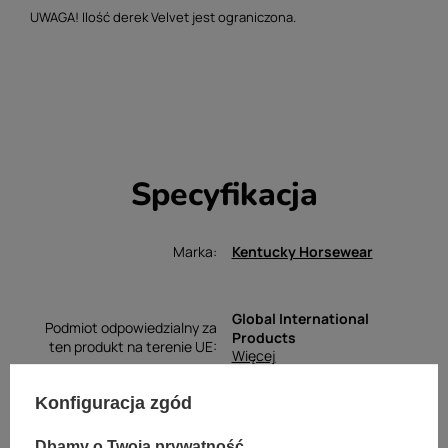
UWAGA! Ilość derek Velvet jest ograniczona.
Specyfikacja
Marka
Kentucky Horsewear
Global International
Podmiot odpowiedzialny za
Products
ten produkt na terenie UE
Więcej
Konfiguracja zgód
Dbamy o Twoją prywatność