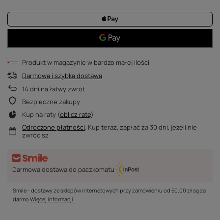
Produkt w magazynie w bardzo małej ilości
Darmowa i szybka dostawa
14
dni na łatwy zwrot
Bezpieczne zakupy
Kup na raty (
oblicz ratę
)
Odroczone płatności
. Kup teraz, zapłać za 30 dni, jeżeli nie
zwrócisz
Darmowa dostawa do paczkomatu
Smile - dostawy ze sklepów internetowych przy zamówieniu od
50,00 zł
są za
darmo
Więcej informacji.