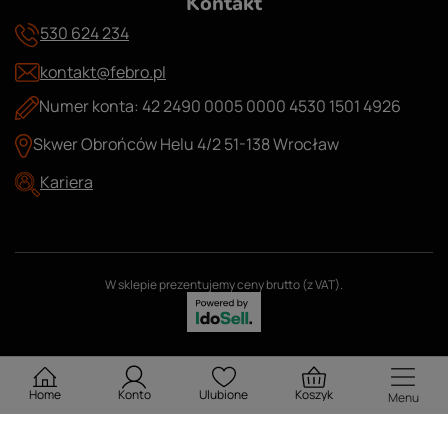
Kontakt
530 624 234
kontakt@febro.pl
Numer konta: 42 2490 0005 0000 4530 1501 4926
Skwer Obrońców Helu 4/2 51-138 Wrocław
Kariera
W sklepie prezentujemy ceny brutto (z VAT).
Home
Konto
Ulubione
Koszyk
Menu