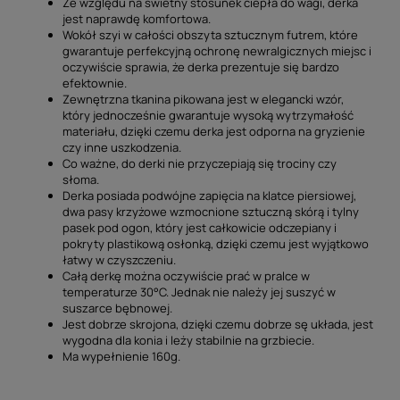
Ze względu na świetny stosunek ciepła do wagi, derka
jest naprawdę komfortowa.
Wokół szyi w całości obszyta sztucznym futrem, które
gwarantuje perfekcyjną ochronę newralgicznych miejsc i
oczywiście sprawia, że derka prezentuje się bardzo
efektownie.
Zewnętrzna tkanina pikowana jest w elegancki wzór,
który jednocześnie gwarantuje wysoką wytrzymałość
materiału, dzięki czemu derka jest odporna na gryzienie
czy inne uszkodzenia.
Co ważne, do derki nie przyczepiają się trociny czy
słoma.
Derka posiada podwójne zapięcia na klatce piersiowej,
dwa pasy krzyżowe wzmocnione sztuczną skórą i tylny
pasek pod ogon, który jest całkowicie odczepiany i
pokryty plastikową osłonką, dzięki czemu jest wyjątkowo
łatwy w czyszczeniu.
Całą derkę można oczywiście prać w pralce w
temperaturze 30°C. Jednak nie należy jej suszyć w
suszarce bębnowej.
Jest dobrze skrojona, dzięki czemu dobrze sę układa, jest
wygodna dla konia i leży stabilnie na grzbiecie.
Ma wypełnienie 160g.