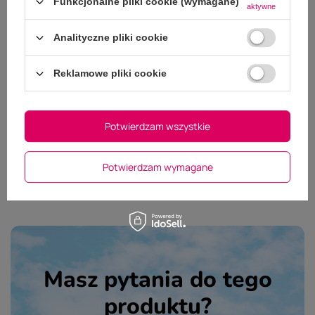
Funkcjonalne pliki cookie (wymagane)
aktywne
Analityczne pliki cookie
Dodaj własne zdjęcie produktu:
Reklamowe pliki cookie
Wybierz plik
Nie wybrano pliku
Potwierdzam wszystkie
Wyślij opinię
Potwierdzam wymagane
Masz pytania do tego
produktu?