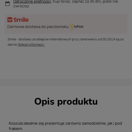
Odroczone płatności
. Kup teraz, zapłać za 30 dni, jeżeli nie
zwrócisz
Darmowa dostawa do paczkomatu
Smile - dostawy ze sklepów internetowych przy zamówieniu od
50,00 zł
są za
darmo
Więcej informacji.
Opis produktu
Koszula idealnie się prezentuje zarówno samodzielnie, jak i pod
frakiem.