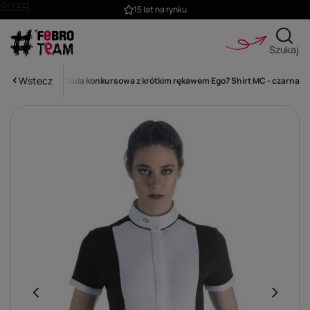
SIZER
15 lat na rynku
Szukaj
Wstecz
ie
Damska koszula konkursowa z krótkim rękawem Ego7 Shirt MC - czarna