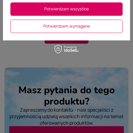
Wybierz plik
Potwierdzam wszystkie
Nie wybrano pliku
Potwierdzam wymagane
Wyślij opinię
Masz pytania do tego
produktu?
Zapraszamy do kontaktu - nasi specjaliści z
przyjemnością udzielą wszelkich informacji na temat
oferowanych produktów.