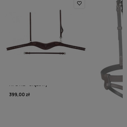
EQUILINE
DY'ON
Anatomiczny nagłówek Equiline
Paski policzk
HPL412 - brązowy
karabińczyki
399,00 zł
79,00 zł
Ocen