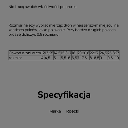
Nie tracą swoich właściwości po praniu.
Rozmiar należy wybrać mierząc dłoń w najszerszym miejscu, na
kostkach palców, lekko po skosie. Przy bardzo długich palcach
proszę doliczyć 0,5 rozmiaru.
Obwód dłoni w cm
12
13,25
14,5
15,8
17
18
20
20,8
22
23
24,5
25,8
27
rozmiar
4
4,5
5
5,5
6
6,5
7
7,5
8
8,5
9
9,5
10
Specyfikacja
Marka
Roeckl