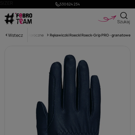
SIZER
530 624 234
Szukaj
Wstecz
Rękawiczki
Całoroczne
Rękawiczki Roeckl Roeck-Grip PRO - granatowe