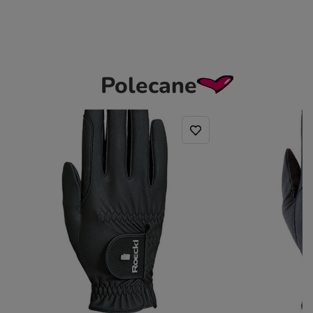
Polecane
ROECKL
ROECKL