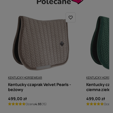
Polecane
KENTUCKY HORSEWEAR
KENTUCKY HORSE
Kentucky czaprak Velvet Pearls -
Kentucky czap
beżowy
ciemna zieleń
499,00 zł
499,00 zł
Ocena
4.93
(15)
Ocen