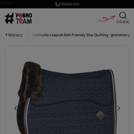
SIZER
530 624 234
Szukaj
Wstecz
szechstronne VS
Kentucky czaprak Skin Friendly Star Quilting - granatowy