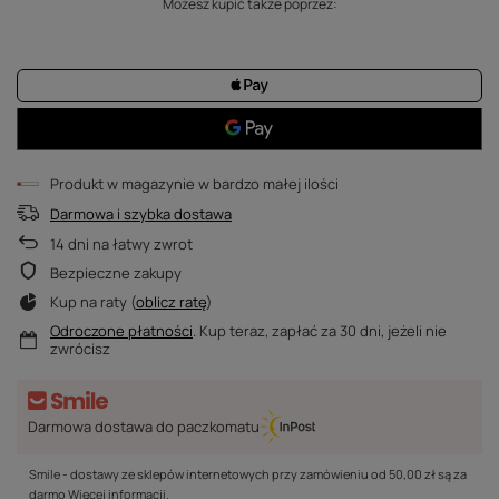
Możesz kupić także poprzez:
Produkt w magazynie w bardzo małej ilości
Darmowa i szybka dostawa
14
dni na łatwy zwrot
Bezpieczne zakupy
Kup na raty (
oblicz ratę
)
Odroczone płatności
. Kup teraz, zapłać za 30 dni, jeżeli nie
zwrócisz
Darmowa dostawa do paczkomatu
Smile - dostawy ze sklepów internetowych przy zamówieniu od
50,00 zł
są za
darmo
Więcej informacji.