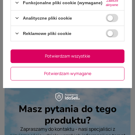
Zawsze
Funkcjonalne pliki cookie (wymagane)
aktywne
Dodaj własne zdjęcie produktu:
Analityczne pliki cookie
Wybierz plik
Nie wybrano pliku
Reklamowe pliki cookie
Wyślij opinię
Potwierdzam wszystkie
Potwierdzam wymagane
Masz pytania do tego
produktu?
Zapraszamy do kontaktu - nasi specjaliści z