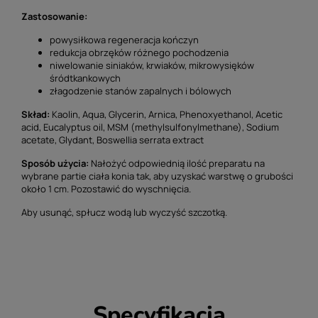
Zastosowanie:
powysiłkowa regeneracja kończyn
redukcja obrzęków różnego pochodzenia
niwelowanie siniaków, krwiaków, mikrowysięków
śródtkankowych
złagodzenie stanów zapalnych i bólowych
Skład:
Kaolin, Aqua, Glycerin, Arnica, Phenoxyethanol, Acetic
acid, Eucalyptus oil, MSM (methylsulfonylmethane), Sodium
acetate, Glydant, Boswellia serrata extract
Sposób użycia:
Nałożyć odpowiednią ilość preparatu na
wybrane partie ciała konia tak, aby uzyskać warstwę o grubości
około 1 cm. Pozostawić do wyschnięcia.
Aby usunąć, spłucz wodą lub wyczyść szczotką.
Specyfikacja