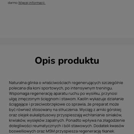
darmo
Więcej informacji.
Opis produktu
Naturalna glinka o właściwościach regenerujących szczególnie
polecana dla koni sportowych, po intensywnym treningu.
Wspomaga regenerację aparatu ruchu po wysiłku, przynosi
ulgę zmęczonym ścięgnom i stawom. Kaolin wykazuje działanie
ściągające i przeciwobrzękowe co sprawia, że preparat może
być również stosowany na stłuczenia. Wyciąg z arniki górskiej
oraz olejek eukaliptusowy przyspieszają wchłanianie siniaków,
krwiaków, wysięków zapalnych. Ponadto wpływa na złagodzenie
dolegliwości reumatycznych i bóli stawowych. Dodatek kwasów
boswelliowych oraz MSM przyspiesza regenerację tkanek.