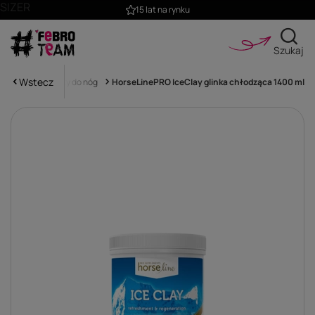
SIZER
15 lat na rynku
Szukaj
Wstecz
i, glinki, preparaty do nóg
HorseLinePRO IceClay glinka chłodząca 1400 ml