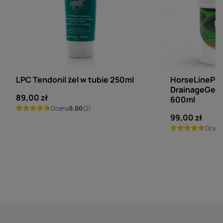
LPC
HORSELINE PRO
LPC Tendonil żel w tubie 250ml
HorseLinePR
DrainageGel -
89,00 zł
600ml
Ocena
5.00
(2)
99,00 zł
Ocen