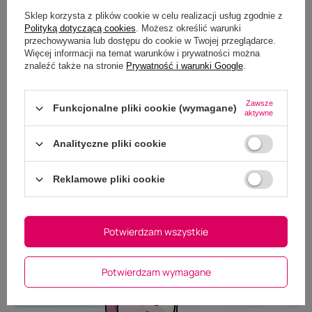
Sklep korzysta z plików cookie w celu realizacji usług zgodnie z
Polityką dotyczącą cookies
. Możesz określić warunki
przechowywania lub dostępu do cookie w Twojej przeglądarce.
Więcej informacji na temat warunków i prywatności można
znaleźć także na stronie
Prywatność i warunki Google
.
Masz pytania do tego
Zawsze
Funkcjonalne pliki cookie (wymagane)
aktywne
produktu?
Zapraszamy do kontaktu - nasi specjaliści z
Analityczne pliki cookie
przyjemnością udzielą wszelkich informacji na temat
oferowanych produktów.
Reklamowe pliki cookie
Zadaj pytanie
Potwierdzam wszystkie
Potwierdzam wymagane