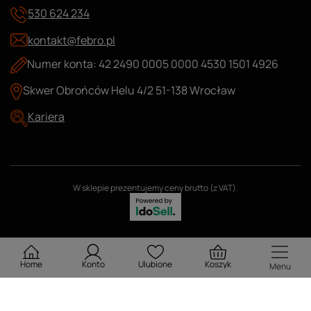
530 624 234
kontakt@febro.pl
Numer konta: 42 2490 0005 0000 4530 1501 4926
Skwer Obrońców Helu 4/2 51-138 Wrocław
Kariera
W sklepie prezentujemy ceny brutto (z VAT).
Home
Konto
Ulubione
Koszyk
Menu