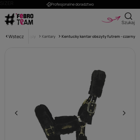
SIZER
Profesjonalne doradztwo
Szukaj
Wstecz
ń
Kantary i uwiązy
Kantary
Kentucky kantar obszyty futrem - czarny