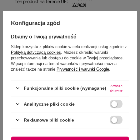
ten produkt na terenie UE
Więcej
Konfiguracja zgód
Dbamy o Twoją prywatność
Opinie
Sklep korzysta z plików cookie w celu realizacji usług zgodnie z
Polityką dotyczącą cookies
. Możesz określić warunki
przechowywania lub dostępu do cookie w Twojej przeglądarce.
Więcej informacji na temat warunków i prywatności można
znaleźć także na stronie
Prywatność i warunki Google
.
Kentucky kantar obszyty
futrem - czarny
Zawsze
Funkcjonalne pliki cookie (wymagane)
aktywne
5.00
Liczba wystawionych opinii: 1
Analityczne pliki cookie
Napisz swoją opinię
Reklamowe pliki cookie
Pokaż tylko opinie potwierdzone zakupem
(1)
5
(0)
4