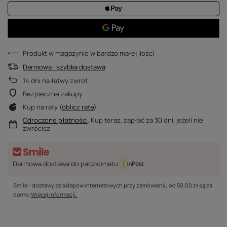
Produkt w magazynie w bardzo małej ilości
Darmowa i szybka dostawa
14
dni na łatwy zwrot
Bezpieczne zakupy
Kup na raty (
oblicz ratę
)
Odroczone płatności
. Kup teraz, zapłać za 30 dni, jeżeli nie
zwrócisz
Darmowa dostawa do paczkomatu
Smile - dostawy ze sklepów internetowych przy zamówieniu od
50,00 zł
są za
darmo
Więcej informacji.