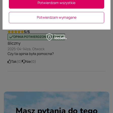
(0)
3
Potwierdzam wszystkie
(0)
2
(0)
1
Kliknij w ocenę aby filtrować opinie
Potwierdzam wymagane
5/5
OPINIA POTWIERDZONA ZAKUPEM
śliczny
2025-04-14
Iza, Otwock
Czy ta opinia była pomocna?
Tak
0
Nie
0
Masz pytania do tego