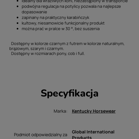
idealny dla wrażliwych koni, niezastąpiony w transporcie
podwójna regulacja na potylicy pozwala na najlepsze
dopasowanie
zapinany na praktyczny karabińczyk
kultowy, niesamowicie funkcjonalny produkt
można prać w pralce w 30 °, bez suszenia
Dostępny w kolorze czarnym z futrem w kolorze naturalnym,
brązowym, szarym i czarnym.
Dostępny w rozmiarach pony, cob i full.
Specyfikacja
Marka
Kentucky Horsewear
Global International
Podmiot odpowiedzialny za
Products