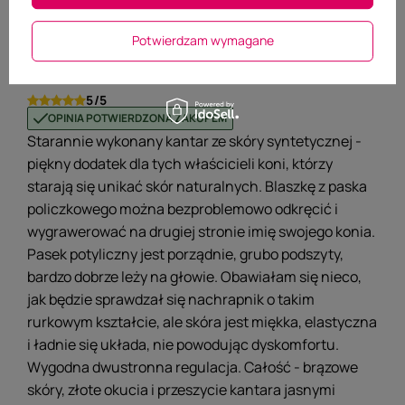
Czy ta opinia była pomocna?
Potwierdzam wymagane
Tak
0
Nie
0
5/5
OPINIA POTWIERDZONA ZAKUPEM
Starannie wykonany kantar ze skóry syntetycznej -
piękny dodatek dla tych właścicieli koni, którzy
starają się unikać skór naturalnych. Blaszkę z paska
policzkowego można bezproblemowo odkręcić i
wygrawerować na drugiej stronie imię swojego konia.
Pasek potyliczny jest porządnie, grubo podszyty,
bardzo dobrze leży na głowie. Obawiałam się nieco,
jak będzie sprawdzał się nachrapnik o takim
rurkowym kształcie, ale skóra jest miękka, elastyczna
i ładnie się układa, nie powodując dyskomfortu.
Wygodna dwustronna regulacja. Całość - brązowe
skóry, złote okucia i przeszycie kantara jasnymi