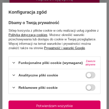
Pokaż tylko opinie potwierdzone zakupem
(4)
Konfiguracja zgód
5
(0)
4
(0)
3
(0)
2
Dbamy o Twoją prywatność
(0)
1
Kliknij w ocenę aby filtrować opinie
Sklep korzysta z plików cookie w celu realizacji usług zgodnie z
Polityką dotyczącą cookies
. Możesz określić warunki
przechowywania lub dostępu do cookie w Twojej przeglądarce.
Więcej informacji na temat warunków i prywatności można
5/5
znaleźć także na stronie
Prywatność i warunki Google
.
OPINIA POTWIERDZONA ZAKUPEM
Bardzo dobry sprzęt
Zawsze
Funkcjonalne pliki cookie (wymagane)
2024-08-07
Marcin, Jaworzno
aktywne
Czy ta opinia była pomocna?
Analityczne pliki cookie
Tak
0
Nie
0
Reklamowe pliki cookie
5/5
OPINIA POTWIERDZONA ZAKUPEM
Polecam - kantor piękny
Potwierdzam wszystkie
2024-05-04
Iga, Mielec