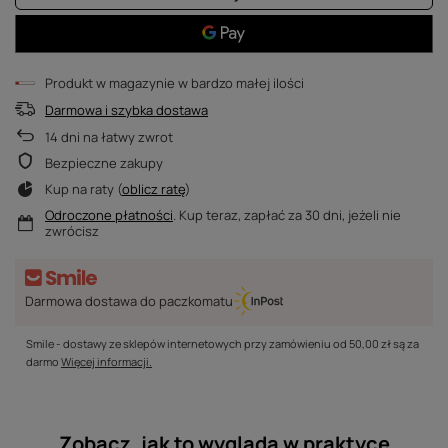
Produkt w magazynie w bardzo małej ilości
Darmowa i szybka dostawa
14
dni na łatwy zwrot
Bezpieczne zakupy
Kup na raty (
oblicz ratę
)
Odroczone płatności
. Kup teraz, zapłać za 30 dni, jeżeli nie
zwrócisz
Darmowa dostawa do paczkomatu
Smile - dostawy ze sklepów internetowych przy zamówieniu od
50,00 zł
są za
darmo
Więcej informacji.
Zobacz, jak to wygląda w praktyce