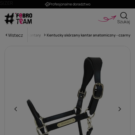
SIZER
Profesjonalne doradztwo
Szukaj
Wstecz
ntary i uwiązy
Kantary
Kentucky skórzany kantar anatomiczny - czarny