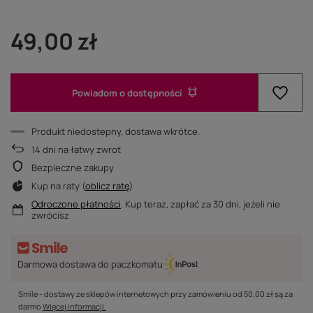
49,00 zł
Powiadom o dostępności
Produkt niedostepny, dostawa wkrótce
14
dni na łatwy zwrot
Bezpieczne zakupy
Kup na raty (
oblicz ratę
)
Odroczone płatności
. Kup teraz, zapłać za 30 dni, jeżeli nie
zwrócisz
Darmowa dostawa do paczkomatu
Smile - dostawy ze sklepów internetowych przy zamówieniu od
50,00 zł
są za
darmo
Więcej informacji.