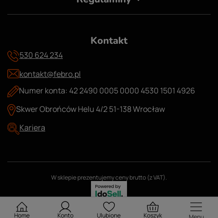
Kontakt
530 624 234
kontakt@febro.pl
Numer konta: 42 2490 0005 0000 4530 1501 4926
Skwer Obrońców Helu 4/2 51-138 Wrocław
Kariera
W sklepie prezentujemy ceny brutto (z VAT).
Home
Konto
Ulubione
Koszyk
Menu