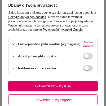
Dbamy o Twoją prywatność
Dodaj własne zdjęcie produktu:
Sklep korzysta z plików cookie w celu realizacji usług zgodnie z
Wybierz plik
Polityką dotyczącą cookies
. Możesz określić warunki
Nie wybrano pliku
przechowywania lub dostępu do cookie w Twojej przeglądarce.
Więcej informacji na temat warunków i prywatności można
znaleźć także na stronie
Prywatność i warunki Google
.
Wyślij opinię
Zawsze
Funkcjonalne pliki cookie (wymagane)
aktywne
Analityczne pliki cookie
Reklamowe pliki cookie
Masz pytania do tego
Potwierdzam wszystkie
produktu?
Zapraszamy do kontaktu - nasi specjaliści z
Potwierdzam wymagane
przyjemnością udzielą wszelkich informacji na temat