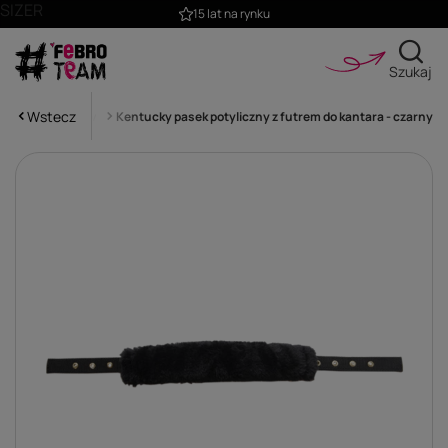
SIZER
15 lat na rynku
Szukaj
Wstecz
datki do kantarów
Kentucky pasek potyliczny z futrem do kantara - czarny