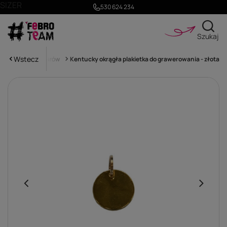
SIZER
530 624 234
Szukaj
Wstecz
Dodatki do kantarów
Kentucky okrągła plakietka do grawerowania - złota