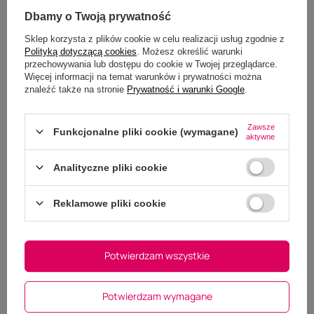
Dbamy o Twoją prywatność
Sklep korzysta z plików cookie w celu realizacji usług zgodnie z
Wyślij opinię
Polityką dotyczącą cookies
. Możesz określić warunki
przechowywania lub dostępu do cookie w Twojej przeglądarce.
Więcej informacji na temat warunków i prywatności można
znaleźć także na stronie
Prywatność i warunki Google
.
Zawsze
Funkcjonalne pliki cookie (wymagane)
aktywne
Analityczne pliki cookie
Masz pytania do tego
produktu?
Reklamowe pliki cookie
Zapraszamy do kontaktu - nasi specjaliści z
przyjemnością udzielą wszelkich informacji na temat
oferowanych produktów.
Potwierdzam wszystkie
Zadaj pytanie
Potwierdzam wymagane