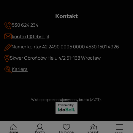
Kontakt
530 624 234
kontakt@febro.pl
Numer konta: 42 2490 0005 0000 4530 1501 4926
Skwer Obrońców Helu 4/2 51-138 Wrocław
Kariera
W sklepie prezentujemy ceny brutto (z VAT).
Home
Konto
Ulubione
Koszyk