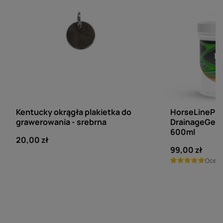
KENTUCKY HORSEWEAR
HORSELINE PRO
Kentucky okrągła plakietka do
HorseLinePR
grawerowania - srebrna
DrainageGel -
600ml
20,00 zł
99,00 zł
Ocen