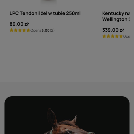
LPC
KENTUCKY HORSE
LPC Tendonil żel w tubie 250ml
Kentucky nau
Wellington Sp
89,00 zł
339,00 zł
Ocena
5.00
(2)
Ocen