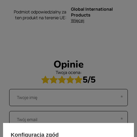
Global International
Podmiot odpowiedzialny za
Products
ten produkt na terenie UE
Więcej
Opinie
Twoja ocena:
5/5
Konfiguracja zgód