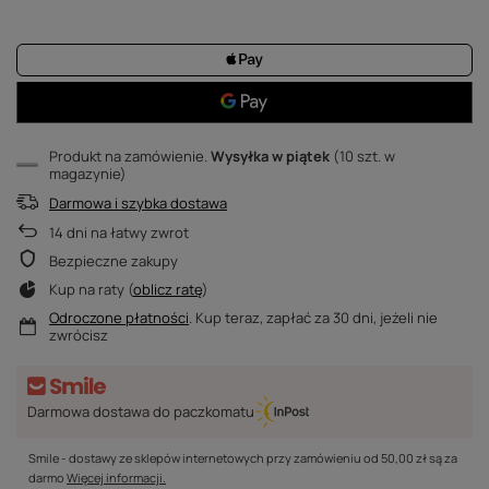
Produkt na zamówienie
Wysyłka
w piątek
(10 szt. w
magazynie)
Darmowa i szybka dostawa
14
dni na łatwy zwrot
Bezpieczne zakupy
Kup na raty (
oblicz ratę
)
Odroczone płatności
. Kup teraz, zapłać za 30 dni, jeżeli nie
zwrócisz
Darmowa dostawa do paczkomatu
Smile - dostawy ze sklepów internetowych przy zamówieniu od
50,00 zł
są za
darmo
Więcej informacji.