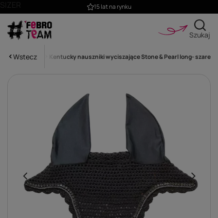
SIZER
15 lat na rynku
Szukaj
Wstecz
Wyciszające
Kentucky nauszniki wyciszające Stone & Pearl long- szare