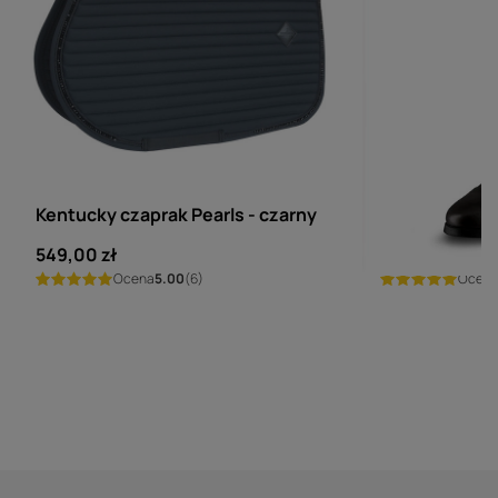
KENTUCKY HORSEWEAR
EGO7
Kentucky czaprak Pearls - czarny
Oficerki Ego7
549,00 zł
1 499,00 zł
Ocena
5.00
(6)
Ocen