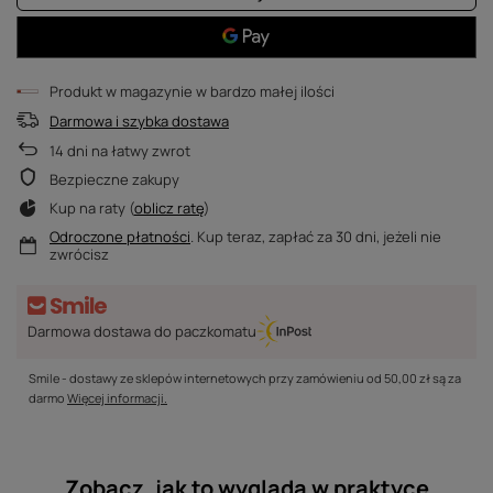
Produkt w magazynie w bardzo małej ilości
Darmowa i szybka dostawa
14
dni na łatwy zwrot
Bezpieczne zakupy
Kup na raty (
oblicz ratę
)
Odroczone płatności
. Kup teraz, zapłać za 30 dni, jeżeli nie
zwrócisz
Darmowa dostawa do paczkomatu
Smile - dostawy ze sklepów internetowych przy zamówieniu od
50,00 zł
są za
darmo
Więcej informacji.
Zobacz, jak to wygląda w praktyce