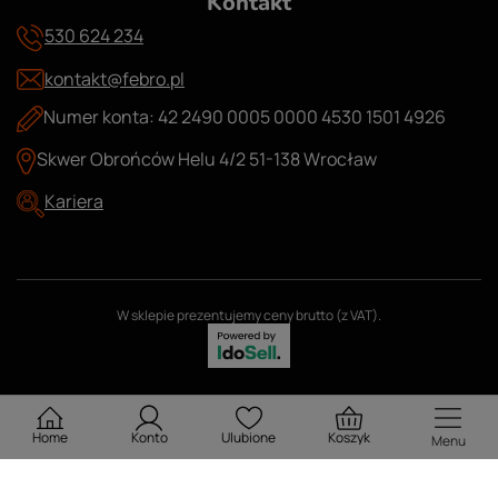
Kontakt
530 624 234
kontakt@febro.pl
Numer konta: 42 2490 0005 0000 4530 1501 4926
Skwer Obrońców Helu 4/2 51-138 Wrocław
Kariera
W sklepie prezentujemy ceny brutto (z VAT).
Home
Konto
Ulubione
Koszyk
Menu