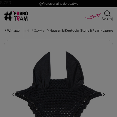
SIZER
Profesjonalne doradztwo
Szukaj
Wstecz
Koń
Nauszniki
Zwykłe
Nauszniki Kentucky Stone & Pearl - czarne