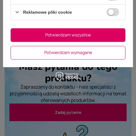
Wyślij opinię
Reklamowe pliki cookie
Potwierdzam wszystkie
Potwierdzam wymagane
Masz pytania do tego
produktu?
Zapraszamy do kontaktu - nasi specjaliści z
przyjemnością udzielą wszelkich informacji na temat
oferowanych produktów.
Zadaj pytanie