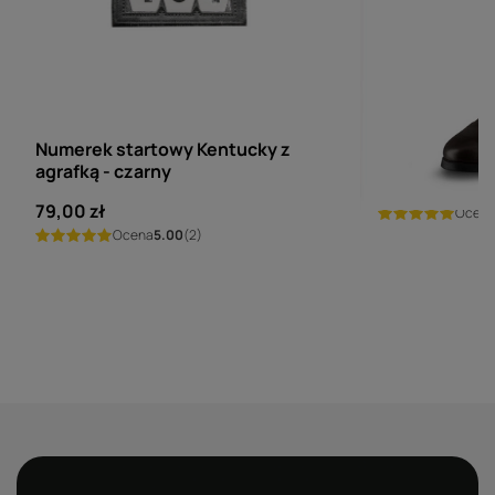
KENTUCKY HORSEWEAR
EGO7
Numerek startowy Kentucky z
Oficerki Ego7
agrafką - czarny
1 499,00 zł
79,00 zł
Ocen
Ocena
5.00
(2)