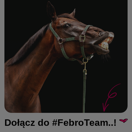
Dołącz do #FebroTeam..!