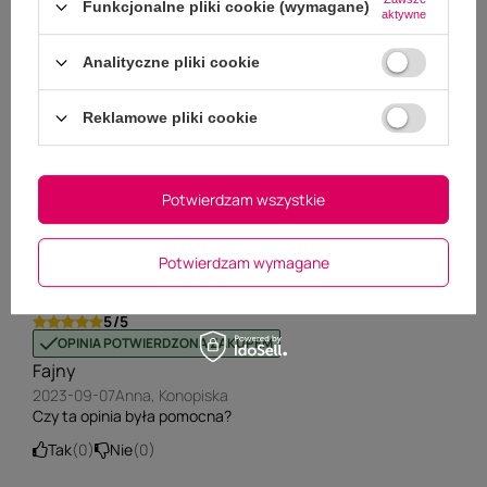
Funkcjonalne pliki cookie (wymagane)
(0)
2
aktywne
(0)
1
Kliknij w ocenę aby filtrować opinie
Analityczne pliki cookie
Reklamowe pliki cookie
5/5
OPINIA POTWIERDZONA ZAKUPEM
Super....
Potwierdzam wszystkie
2026-07-26
Joanna, Długie Pole
Czy ta opinia była pomocna?
Tak
0
Nie
0
Potwierdzam wymagane
5/5
OPINIA POTWIERDZONA ZAKUPEM
Fajny
2023-09-07
Anna, Konopiska
Czy ta opinia była pomocna?
Tak
0
Nie
0