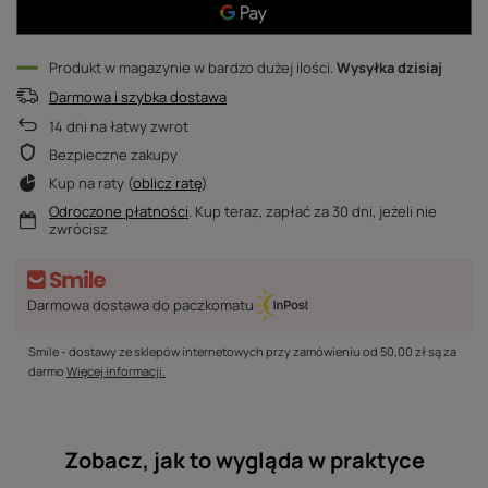
Produkt w magazynie w bardzo dużej ilości
Wysyłka
dzisiaj
Darmowa i szybka dostawa
14
dni na łatwy zwrot
Bezpieczne zakupy
Kup na raty (
oblicz ratę
)
Odroczone płatności
. Kup teraz, zapłać za 30 dni, jeżeli nie
zwrócisz
Darmowa dostawa do paczkomatu
Smile - dostawy ze sklepów internetowych przy zamówieniu od
50,00 zł
są za
darmo
Więcej informacji.
Zobacz, jak to wygląda w praktyce