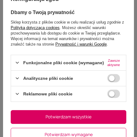
Kentucky czaprak Logo -
Dbamy o Twoją prywatność
granatowy
Sklep korzysta z plików cookie w celu realizacji usług zgodnie z
5.00
Polityką dotyczącą cookies
. Możesz określić warunki
przechowywania lub dostępu do cookie w Twojej przeglądarce.
Liczba wystawionych opinii: 3
Więcej informacji na temat warunków i prywatności można
znaleźć także na stronie
Prywatność i warunki Google
.
Napisz swoją opinię
Pokaż tylko opinie potwierdzone zakupem
Zawsze
Funkcjonalne pliki cookie (wymagane)
(3)
5
aktywne
(0)
4
(0)
3
(0)
2
Analityczne pliki cookie
(0)
1
Kliknij w ocenę aby filtrować opinie
Reklamowe pliki cookie
5/5
Potwierdzam wszystkie
OPINIA POTWIERDZONA ZAKUPEM
Przepiękny i z klasą
2025-04-15
Natalia, Dolaszewo
Potwierdzam wymagane