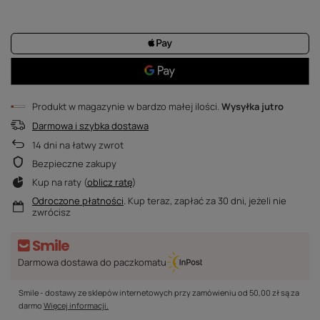
Produkt w magazynie w bardzo małej ilości
Wysyłka
jutro
Darmowa i szybka dostawa
14
dni na łatwy zwrot
Bezpieczne zakupy
Kup na raty (
oblicz ratę
)
Odroczone płatności
. Kup teraz, zapłać za 30 dni, jeżeli nie
zwrócisz
Darmowa dostawa do paczkomatu
Smile - dostawy ze sklepów internetowych przy zamówieniu od
50,00 zł
są za
darmo
Więcej informacji.