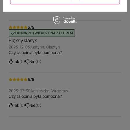
Czy ta opinia była pomocna?
Tak
0
Nie
0
5/5
OPINIA POTWIERDZONA ZAKUPEM
Piękny klasyk
2023-12-03
Justyna, Olsztyn
Czy ta opinia była pomocna?
Tak
0
Nie
0
5/5
OPINIA NIEPOTWIERDZONA ZAKUPEM
2023-07-30
Agnieszka, Wrocław
Czy ta opinia była pomocna?
Tak
0
Nie
0