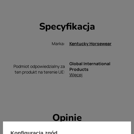
Specyfikacja
Marka
Kentucky Horsewear
Global International
Podmiot odpowiedzialny za
Products
ten produkt na terenie UE
Więcej
Opinie
Konfiguracja zgód