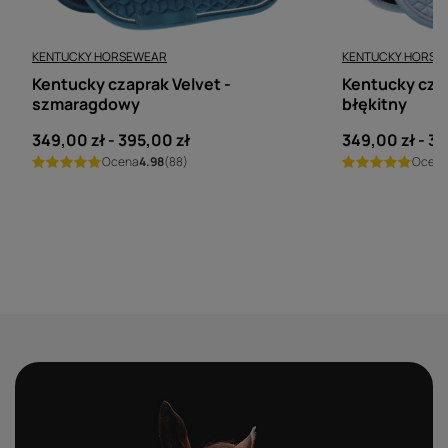
KENTUCKY HORSEWEAR
KENTUCKY HORSE
Kentucky czaprak Velvet -
Kentucky czap
szmaragdowy
błękitny
od
349,00 zł
-
do
395,00 zł
od
349,00 zł
-
do
39
Ocena
4.98
(88)
Ocen