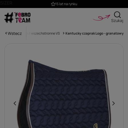
SIZER
15 lat na rynku
Szukaj
Wstecz
Czapraki skokowe / wszechstronne VS
Kentucky czaprak Logo - granatowy