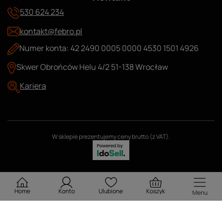
530 624 234
kontakt@febro.pl
Numer konta: 42 2490 0005 0000 4530 1501 4926
Skwer Obrońców Helu 4/2 51-138 Wrocław
Kariera
W sklepie prezentujemy ceny brutto (z VAT).
Home
Konto
Ulubione
Koszyk
Menu