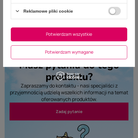
Wyślij opinię
Reklamowe pliki cookie
Potwierdzam wszystkie
Potwierdzam wymagane
Masz pytania do tego
produktu?
Zapraszamy do kontaktu - nasi specjaliści z
przyjemnością udzielą wszelkich informacji na temat
oferowanych produktów.
Zadaj pytanie