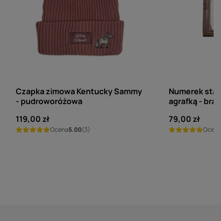
KENTUCKY HORSEWEAR
KENTUCKY HORSE
Czapka zimowa Kentucky Sammy
Numerek star
- pudroworóżowa
agrafką - brą
119,00 zł
79,00 zł
Ocena
5.00
(3)
Ocen