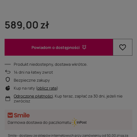
589,00 zł
Powiadom o dostępności
Produkt niedostepny, dostawa wkrótce
14
dni na łatwy zwrot
Bezpieczne zakupy
Kup na raty (
oblicz ratę
)
Odroczone płatności
. Kup teraz, zapłać za 30 dni, jeżeli nie
zwrócisz
Darmowa dostawa do paczkomatu
Smile - dostawy ze sklepów internetowych przy zamówieniu od
50,00 zł
są za