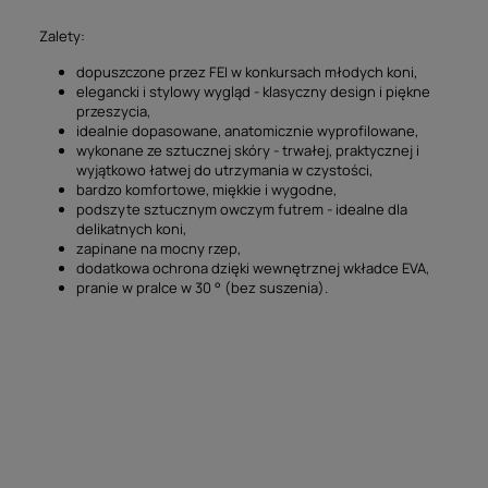
Zalety:
dopuszczone przez FEI w konkursach młodych koni,
elegancki i stylowy wygląd - klasyczny design i piękne
przeszycia,
idealnie dopasowane, anatomicznie wyprofilowane,
wykonane ze sztucznej skóry - trwałej, praktycznej i
wyjątkowo łatwej do utrzymania w czystości,
bardzo komfortowe, miękkie i wygodne,
podszyte sztucznym owczym futrem - idealne dla
delikatnych koni,
zapinane na mocny rzep,
dodatkowa ochrona dzięki wewnętrznej wkładce EVA,
pranie w pralce w 30 ° (bez suszenia).