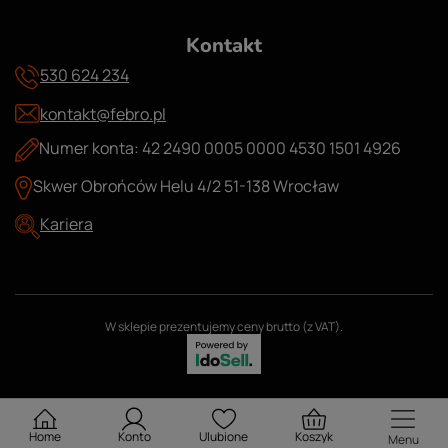
Kontakt
530 624 234
kontakt@febro.pl
Numer konta: 42 2490 0005 0000 4530 1501 4926
Skwer Obrońców Helu 4/2 51-138 Wrocław
Kariera
W sklepie prezentujemy ceny brutto (z VAT).
Home
Konto
Ulubione
Koszyk
Menu