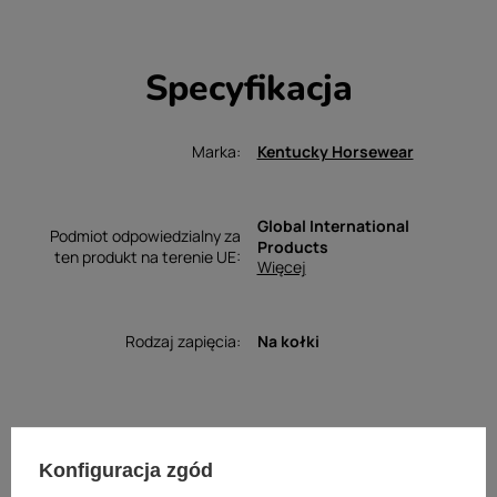
Specyfikacja
Marka
Kentucky Horsewear
Global International
Podmiot odpowiedzialny za
Products
ten produkt na terenie UE
Więcej
Rodzaj zapięcia
Na kołki
Konfiguracja zgód