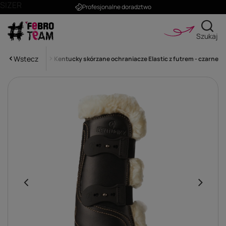
SIZER
Profesjonalne doradztwo
Szukaj
Wstecz
a przednie nogi
Kentucky skórzane ochraniacze Elastic z futrem - czarne