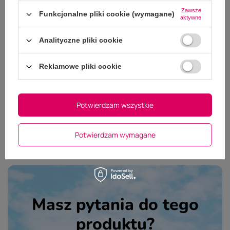
Zawsze
Funkcjonalne pliki cookie (wymagane)
aktywne
Analityczne pliki cookie
Dodaj własne zdjęcie produktu:
Wybierz plik
Reklamowe pliki cookie
Nie wybrano pliku
Potwierdzam wszystkie
Wyślij opinię
Potwierdzam wymagane
Masz pytania do tego
produktu?