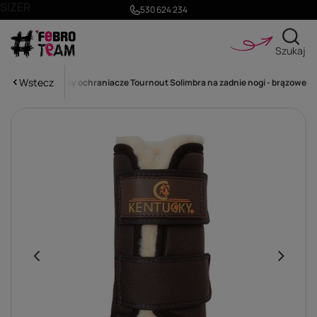
SIZER
530 624 234
Szukaj
Wstecz
e nogi
Kentucky ochraniacze Tournout Solimbra na zadnie nogi - brązowe