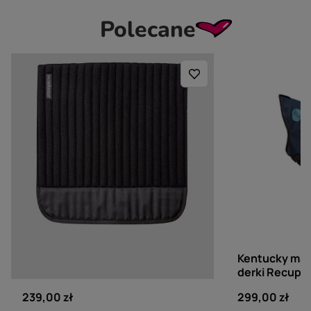
Polecane
EQUILINE
KENTUCKY HORSE
Podkładki pod owijki Equiline
Kentucky mag
Xaviar - czarne
derki Recupt
239,00 zł
299,00 zł