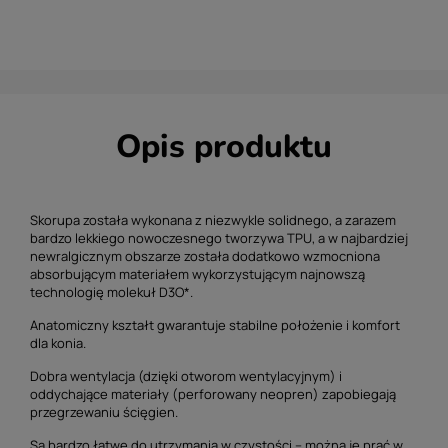
Opis produktu
Skorupa została wykonana z niezwykle solidnego, a zarazem
bardzo lekkiego nowoczesnego tworzywa TPU, a w najbardziej
newralgicznym obszarze została dodatkowo wzmocniona
absorbującym materiałem wykorzystującym najnowszą
technologię molekuł D3O*.
Anatomiczny kształt gwarantuje stabilne położenie i komfort
dla konia.
Dobra wentylacja (dzięki otworom wentylacyjnym) i
oddychające materiały (perforowany neopren) zapobiegają
przegrzewaniu ścięgien.
Są bardzo łatwe do utrzymania w czystości – można je prać w