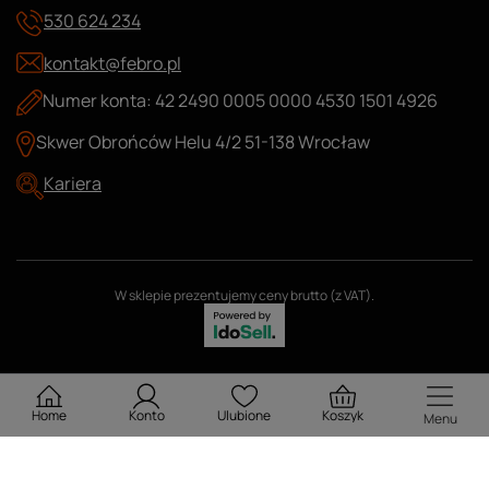
530 624 234
kontakt@febro.pl
Numer konta: 42 2490 0005 0000 4530 1501 4926
Skwer Obrońców Helu 4/2 51-138 Wrocław
Kariera
W sklepie prezentujemy ceny brutto (z VAT).
Home
Konto
Ulubione
Koszyk
Menu