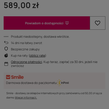
589,00 zł
Powiadom o dostępności
Produkt niedostepny, dostawa wkrótce
14
dni na łatwy zwrot
Bezpieczne zakupy
Kup na raty (
oblicz ratę
)
Odroczone płatności
. Kup teraz, zapłać za 30 dni, jeżeli nie
zwrócisz
Darmowa dostawa do paczkomatu
Smile - dostawy ze sklepów internetowych przy zamówieniu od
50,00 zł
są za
darmo
Więcej informacji.