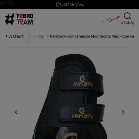
SIZER
15 lat na rynku
Szukaj
Wstecz
chraniacze na zadnie nogi
Kentucky ochraniacze Moonboots Max - czarne