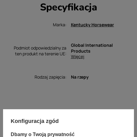
Specyfikacja
Marka
Kentucky Horsewear
Global International
Podmiot odpowiedzialny za
Products
ten produkt na terenie UE
Więcej
Rodzaj zapięcia
Na rzepy
Opinie
Konfiguracja zgód
Twoja ocena:
5/5
Dbamy o Twoją prywatność