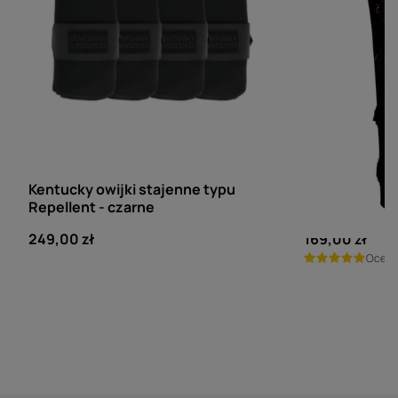
KENTUCKY HORSEWEAR
KENTUCKY HORSE
Kentucky owijki stajenne typu
Kentucky och
Repellent - czarne
transportowy
249,00 zł
169,00 zł
Ocen