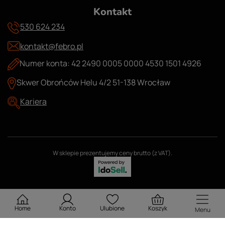
Kontakt
530 624 234
kontakt@febro.pl
Numer konta: 42 2490 0005 0000 4530 1501 4926
Skwer Obrońców Helu 4/2 51-138 Wrocław
Kariera
W sklepie prezentujemy ceny brutto (z VAT).
Home
Konto
Ulubione
Koszyk
Menu