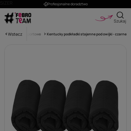
SIZER
Profesjonalne doradztwo
Szukaj
Wstecz
chraniacze transportowe
Kentucky podkładki stajenne pod owijki - czarne