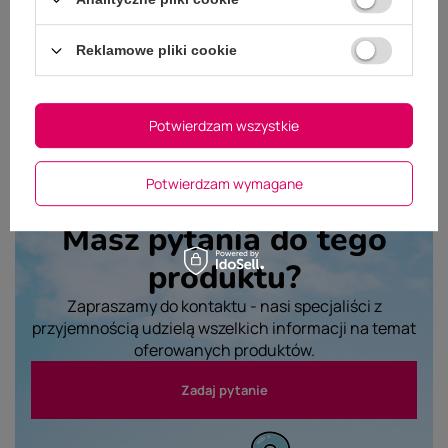
Reklamowe pliki cookie
Wyślij opinię
Potwierdzam wszystkie
Potwierdzam wymagane
Masz pytania do tego
produktu?
Zapraszamy do kontaktu - nasi specjaliści z
przyjemnością udzielą wszelkich informacji na temat
oferowanych produktów.
Zadaj pytanie