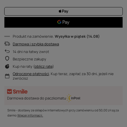
Produkt na zamówienie
Wysyłka
w piątek (14.08)
Darmowa i szybka dostawa
14
dni na łatwy zwrot
Bezpieczne zakupy
Kup na raty (
oblicz ratę
)
Odroczone płatności
. Kup teraz, zapłać za 30 dni, jeżeli nie
zwrócisz
Darmowa dostawa do paczkomatu
Smile - dostawy ze sklepów internetowych przy zamówieniu od
50,00 zł
są za
darmo
Więcej informacji.