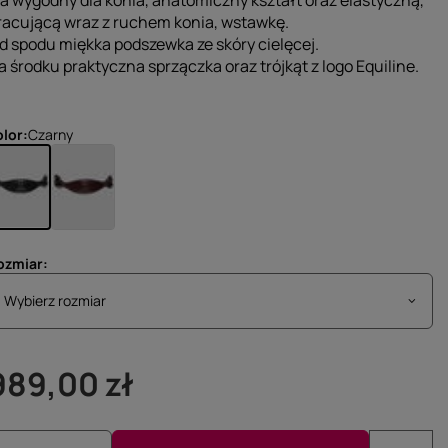
a wygodny dla konia, anatomiczny kształt oraz elastyczną,
racującą wraz z ruchem konia, wstawkę.
d spodu miękka podszewka ze skóry cielęcej.
a środku praktyczna sprzączka oraz trójkąt z logo Equiline.
olor
Czarny
ozmiar
Wybierz rozmiar
Wybierz rozmiar
989,00 zł