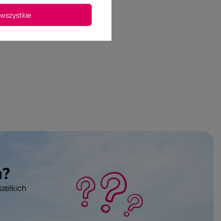
wszystkie
u?
szelkich