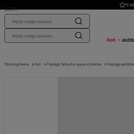
SIZER
Koń
Jeźd
Strona główna
Koń
Popręgi, fartuchy i pasy ochronne
Popręgi ujeżdż