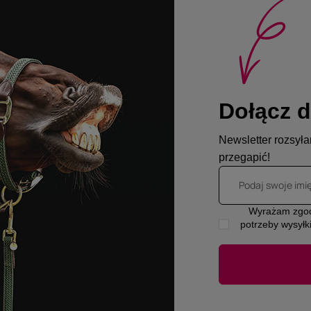
Dołącz d
Newsletter rozsyłam
przegapić!
Podaj swoje imi
Wyrażam zgod
potrzeby wysyłk