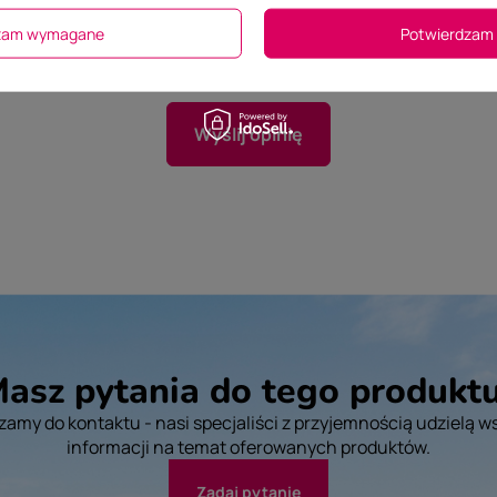
dzam wymagane
Potwierdzam 
ne zdjęcie produktu:
Nie wybrano pliku
Wybierz plik
Wyślij opinię
asz pytania do tego produkt
amy do kontaktu - nasi specjaliści z przyjemnością udzielą w
informacji na temat oferowanych produktów.
Zadaj pytanie