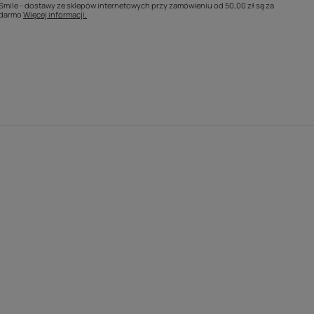
Smile - dostawy ze sklepów internetowych przy zamówieniu od
50,00 zł
są za
darmo
Więcej informacji.