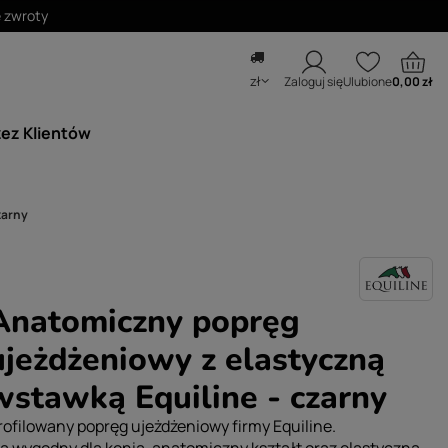
zł
Zaloguj się
Ulubione
0,00 zł
zez Klientów
zarny
Anatomiczny popręg
ujeżdżeniowy z elastyczną
wstawką Equiline - czarny
rofilowany popręg ujeżdżeniowy firmy Equiline.