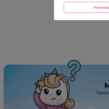
Potwier
Dodaj włas
M
Zaprasz