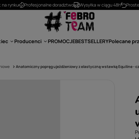
530 624 234
kontakt@febro.pl
ziec
Producenci
PROMOCJE
BESTSELLERY
Polecane pr
eniowe
Anatomiczny popręg ujeżdżeniowy z elastyczną wstawką Equiline - c
P