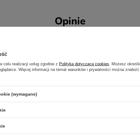
Opinie
Twoja ocena:
5/5
ość
w celu realizacji usług zgodnie z
Polityką dotyczącą cookies
. Możesz określi
eglądarce. Więcej informacji na temat warunków i prywatności można znaleźć
cookie (wymagane)
kie
kie