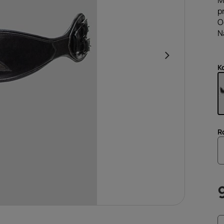
M
p
O
N
K
R