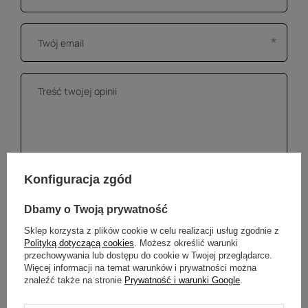
Konfiguracja zgód
Dbamy o Twoją prywatność
Dodaj własne zdjęcie produktu:
Sklep korzysta z plików cookie w celu realizacji usług zgodnie z
Polityką dotyczącą cookies
. Możesz określić warunki
Wybierz plik
przechowywania lub dostępu do cookie w Twojej przeglądarce.
Nie wybrano pliku
Więcej informacji na temat warunków i prywatności można
znaleźć także na stronie
Prywatność i warunki Google
.