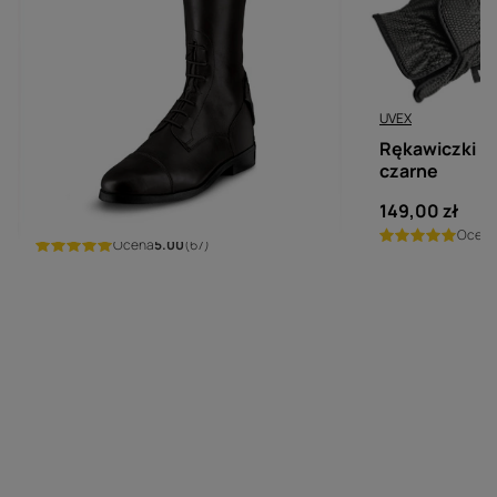
UVEX
Rękawiczki UV
EGO7
czarne
Oficerki Ego7 Orion - czarne
149,00 zł
1 499,00 zł
Ocen
Ocena
5.00
(67)