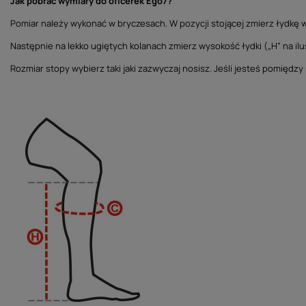
Jak pobrać wymiary do oficerek Ego7?
Pomiar należy wykonać w bryczesach. W pozycji stojącej zmierz łydkę w 
Następnie na lekko ugiętych kolanach zmierz wysokość łydki („H” na ilus
Rozmiar stopy wybierz taki jaki zazwyczaj nosisz. Jeśli jesteś pomiędz