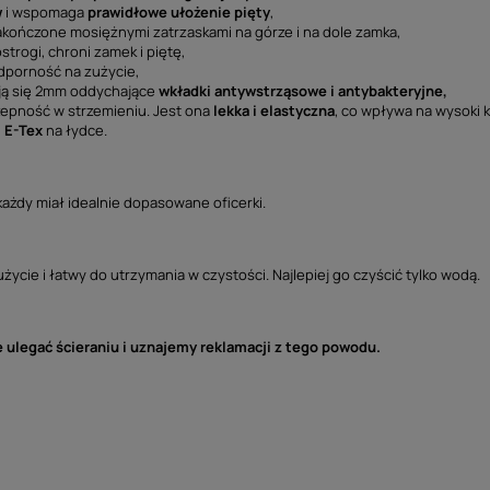
w
i wspomaga
prawidłowe ułożenie pięty
,
zakończone mosiężnymi zatrzaskami na górze i na dole zamka,
trogi, chroni zamek i piętę,
odporność na zużycie,
ują się 2mm oddychające
wkładki antywstrząsowe i antybakteryjne,
pność w strzemieniu. Jest ona
lekka i elastyczna
, co wpływa na wysoki 
u
E-Tex
na łydce.
każdy miał idealnie dopasowane oficerki.
ycie i łatwy do utrzymania w czystości. Najlepiej go czyścić tylko wodą.
ulegać ścieraniu i uznajemy reklamacji z tego powodu.