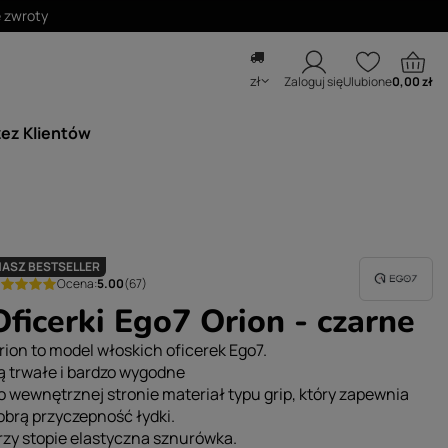
e zwroty
zł
Zaloguj się
Ulubione
0,00 zł
zez Klientów
NASZ BESTSELLER
Ocena:
5.00
(67)
Oficerki Ego7 Orion - czarne
rion to model włoskich oficerek Ego7.
ą trwałe i bardzo wygodne
o wewnętrznej stronie materiał typu grip, który zapewnia
obrą przyczepność łydki.
rzy stopie elastyczna sznurówka.