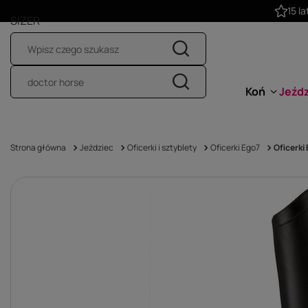
15 la
SIZER
Koń
Jeźd
Strona główna
Jeździec
Oficerki i sztyblety
Oficerki Ego7
Oficerki