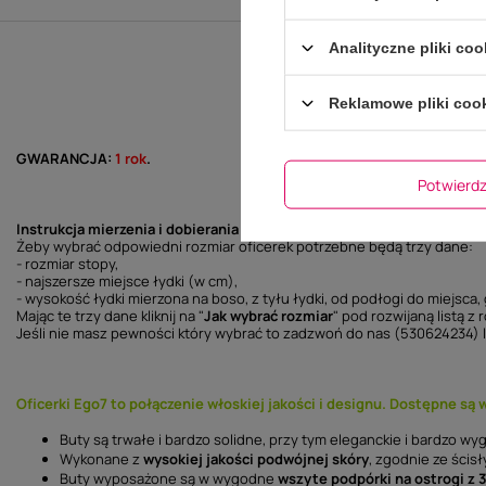
Analityczne pliki coo
Reklamowe pliki coo
GWARANCJA:
1 rok
.
Potwier
Instrukcja mierzenia i dobierania rozmiaru
Żeby wybrać odpowiedni rozmiar oficerek potrzebne będą trzy dane:
- rozmiar stopy,
- najszersze miejsce łydki (w cm),
- wysokość łydki mierzona na boso, z tyłu łydki, od podłogi do miejsca, 
Mając te trzy dane kliknij na "
Jak wybrać rozmiar
" pod rozwijaną listą z
Jeśli nie masz pewności który wybrać to zadzwoń do nas (530624234)
Oficerki Ego7 to połączenie włoskiej jakości i designu. Dostępne są
Buty są trwałe i bardzo solidne, przy tym eleganckie i bardzo wy
Wykonane z
wysokiej jakości podwójnej skóry
, zgodnie ze ścis
Buty wyposażone są w wygodne
wszyte podpórki na ostrogi
z 