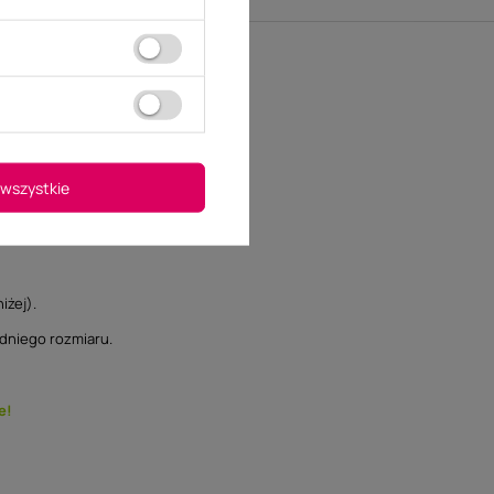
wszystkie
iżej).
dniego rozmiaru.
e!