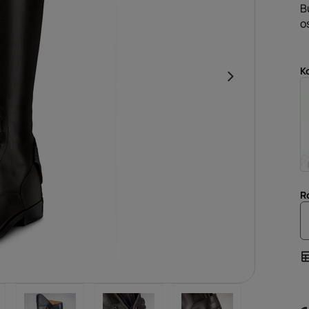
B
o
K
R