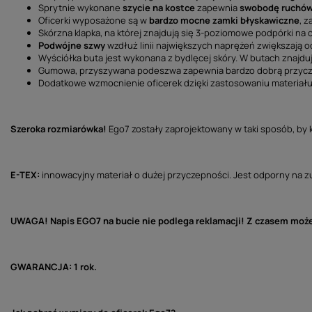
Sprytnie wykonane
szycie na kostce
zapewnia
swobodę ruchó
Oficerki wyposażone są w
bardzo mocne zamki błyskawiczne
, 
Skórzna klapka, na której znajdują się 3-poziomowe podpórki na os
Podwójne szwy
wzdłuż linii największych naprężeń zwiększają 
Wyściółka buta jest wykonana z bydlęcej skóry. W butach znajd
Gumowa, przyszywana podeszwa zapewnia bardzo dobrą przycze
Dodatkowe wzmocnienie oficerek dzięki zastosowaniu materiał
Szeroka rozmiarówka!
Ego7 zostały zaprojektowany w taki sposób, by 
E-TEX:
innowacyjny materiał o dużej przyczepności. Jest odporny na zuż
UWAGA! Napis EGO7 na bucie nie podlega reklamacji! Z czasem może 
GWARANCJA: 1 rok.