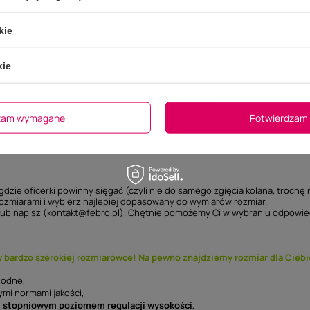
kie
Opis produktu
kie
dzam wymagane
Potwierdzam 
gdzie oficerki powinny sięgać (czyli nie do samego zgięcia kolana, trochę n
 rozmiarami i wybierz najlepiej dopasowany do wymiarów rozmiar.
 lub napisz (kontakt@febro.pl). Chętnie pomożemy Ci w wybraniu odpowie
 w bardzo szerokiej rozmiarówce! Na pewno znajdziemy rozmiar dla Ciebi
godne,
łymi normami jakości,
3 stopniowym poziomem regulacji wysokości
,