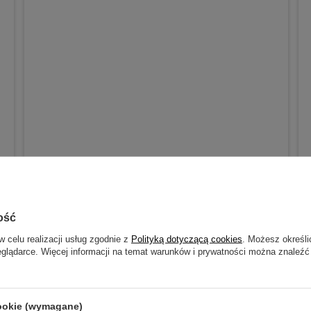
ość
w celu realizacji usług zgodnie z
Polityką dotyczącą cookies
. Możesz określi
eglądarce. Więcej informacji na temat warunków i prywatności można znaleźć
cookie (wymagane)