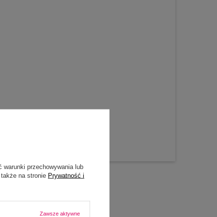
ć warunki przechowywania lub
 także na stronie
Prywatność i
Zawsze aktywne