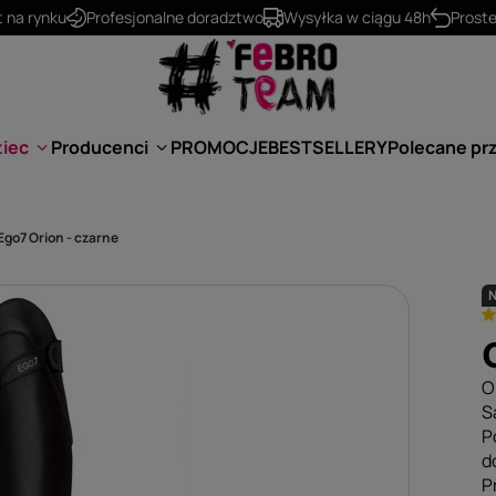
t na rynku
Profesjonalne doradztwo
Wysyłka w ciągu 48h
Prost
ziec
Producenci
PROMOCJE
BESTSELLERY
Polecane pr
 Ego7 Orion - czarne
O
S
P
d
P