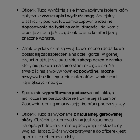
Oficerki Tucci wyróżniają się innowacyjnym krojem, który
optycznie
wyszczupla i wydłuża nogę
. Specjalny
elastyczny pas wzdłuż zamka zapewnia
idealne
dopasowanie do łydki na całej długości
, delikatnie
pracuje z nogą jeźdźca, dzięki czemu komfort jazdy
znaczne wzrasta.
Zamki błyskawiczne są wyjątkowo mocne i dodatkowo
posiadają zabezpieczenia na dole i górze. W górnej
części znajduje się autorskie
zabezpieczenie zamka
,
który nie pozwala na samoistne rozpięcie się. Na
trwałość mają wpływ również
podwójne, mocne
szwy
wzdłuż linii łączenia materiałów i w miejscach
największych napięć.
Specjalnie
wyprofilowana podeszwa
jest lekka, a
jednocześnie bardzo dobrze trzyma się strzemion.
Zapewnia idealną amortyzację i komfort podczas jazdy.
Oficerki Tucci są wykonane
z
naturalnej, garbowanej
skóry
. Obróbka przeprowadzana jest za pomocą
najlepszych technik, które wydobywają nieskazitelny
wygląd i jakość. Skóra wykorzystywana do oficerek jest
specjalnie dobierana, tak by