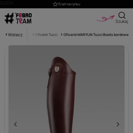
SIZER
15 lat na rynku
Szukaj
Wstecz
Oficerki i sztyblety
Oficerki Tucci
Oficerki MARYLIN Tucci Boots bordowe