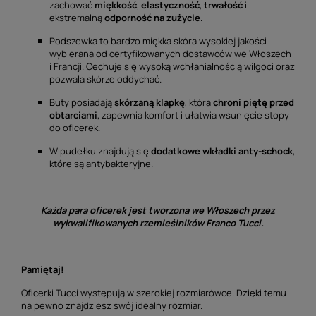
zachować
miękkość
,
elastyczność
,
trwałość
i
ekstremalną
odporność na zużycie
.
Podszewka to bardzo miękka skóra wysokiej jakości
wybierana od certyfikowanych dostawców we Włoszech
i Francji. Cechuje się wysoką wchłanialnością wilgoci oraz
pozwala skórze oddychać.
Buty posiadają
skórzaną klapkę
, która
chroni piętę przed
obtarciami
, zapewnia komfort i ułatwia wsunięcie stopy
do oficerek.
W pudełku znajdują się
dodatkowe wkładki anty-schock
,
które są antybakteryjne.
Każda para oficerek jest tworzona we Włoszech przez
wykwalifikowanych rzemieślników Franco Tucci.
Pamiętaj!
Oficerki Tucci występują w szerokiej rozmiarówce. Dzięki temu
na pewno znajdziesz swój idealny rozmiar.