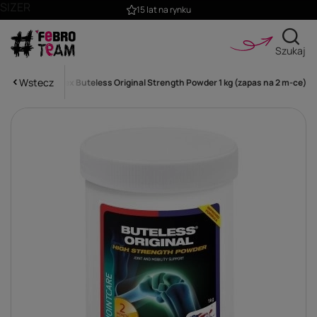
SIZER
15 lat na rynku
Szukaj
Wstecz
tawów
Cortaflex Buteless Original Strength Powder 1 kg (zapas na 2 m-ce)