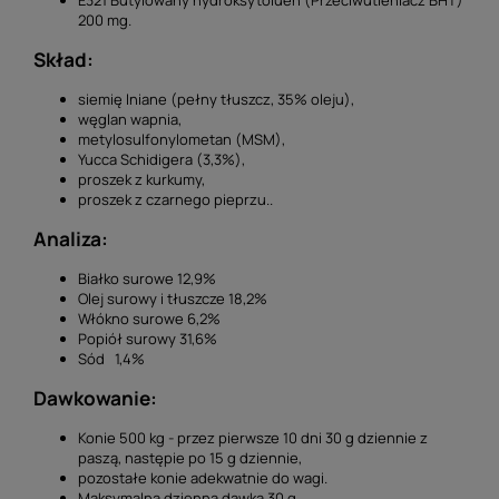
200 mg.
Skład:
siemię lniane (pełny tłuszcz, 35% oleju),
węglan wapnia,
metylosulfonylometan (MSM),
Yucca Schidigera (3,3%),
proszek z kurkumy,
proszek z czarnego pieprzu..
Analiza:
Białko surowe 12,9%
Olej surowy i tłuszcze 18,2%
Włókno surowe 6,2%
Popiół surowy 31,6%
Sód 1,4%
Dawkowanie:
Konie 500 kg - przez pierwsze 10 dni 30 g dziennie z
paszą, następie po 15 g dziennie,
pozostałe konie adekwatnie do wagi.
Maksymalna dzienna dawka 30 g