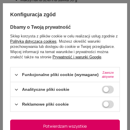
Do opakowania dołączona jest miarka 15 g.
Zapas na 2 m-ce
Konfiguracja zgód
Dbamy o Twoją prywatność
Nie należy stosować u ciężarnych klaczy oraz bezpośrednio
przed i po szczepieniach profilaktycznych.
Sklep korzysta z plików cookie w celu realizacji usług zgodnie z
Polityką dotyczącą cookies
. Możesz określić warunki
przechowywania lub dostępu do cookie w Twojej przeglądarce.
Więcej informacji na temat warunków i prywatności można
znaleźć także na stronie
Prywatność i warunki Google
.
Specyfikacja
Zawsze
Funkcjonalne pliki cookie (wymagane)
aktywne
Analityczne pliki cookie
Marka
Cortaflex
Reklamowe pliki cookie
Podmiot odpowiedzialny za
Equus Ewa Tomiczek
Więcej
ten produkt na terenie UE
Potwierdzam wszystkie