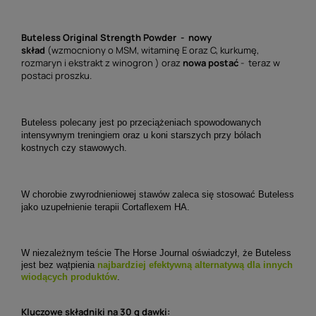
Buteless Original Strength Powder - nowy
skład
(wzmocniony o MSM, witaminę E oraz C, kurkumę,
rozmaryn i ekstrakt z winogron ) oraz
nowa postać
- teraz w
postaci proszku.
Buteless polecany jest po przeciążeniach spowodowanych
intensywnym treningiem oraz u koni starszych przy bólach
kostnych czy stawowych.
W chorobie zwyrodnieniowej stawów zaleca się stosować Buteless
jako uzupełnienie terapii Cortaflexem HA.
W niezależnym teście The Horse Journal oświadczył, że Buteless
jest bez wątpienia
najbardziej efektywną alternatywą dla innych
wiodących produktów
.
Kluczowe składniki na 30 g dawki: