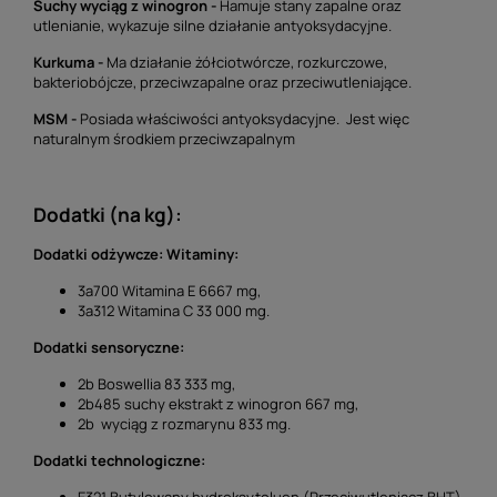
Suchy wyciąg z winogron -
Hamuje stany zapalne oraz
utlenianie, wykazuje silne działanie antyoksydacyjne.
Kurkuma -
Ma działanie żółciotwórcze, rozkurczowe,
bakteriobójcze, przeciwzapalne oraz przeciwutleniające.
MSM -
Posiada właściwości antyoksydacyjne. Jest więc
naturalnym środkiem przeciwzapalnym
Dodatki (na kg):
Dodatki odżywcze: Witaminy:
3a700 Witamina E 6667 mg,
3a312 Witamina C 33 000 mg.
Dodatki sensoryczne:
2b Boswellia 83 333 mg,
2b485 suchy ekstrakt z winogron 667 mg,
2b wyciąg z rozmarynu 833 mg.
Dodatki technologiczne:
E321 Butylowany hydroksytoluen (Przeciwutleniacz BHT)