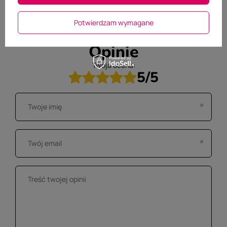
Potwierdzam wymagane
Opinie
Twoja ocena:
5/5