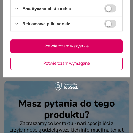
Analityczne pliki cookie
Dodaj własne zdjęcie produktu:
Wybierz plik
Reklamowe pliki cookie
Nie wybrano pliku
Potwierdzam wszystkie
Wyślij opinię
Potwierdzam wymagane
Masz pytania do tego
produktu?
Zapraszamy do kontaktu - nasi specjaliści z
przyjemnością udzielą wszelkich informacji na temat