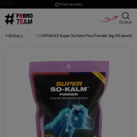
SIZER
15 lat na rynku
Szukaj
Wstecz
kojenie, wyciszenie
CORTAFLEX Super So Kalm Plus Powder 1kg (33 dawki)