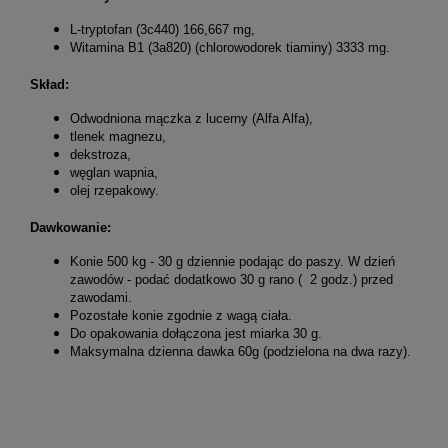
L-tryptofan (3c440) 166,667 mg,
Witamina B1 (3a820) (chlorowodorek tiaminy) 3333 mg.
Skład:
Odwodniona mączka z lucerny (Alfa Alfa),
tlenek magnezu,
dekstroza,
węglan wapnia,
olej rzepakowy.
Dawkowanie:
Konie 500 kg - 30 g dziennie podając do paszy. W dzień
zawodów - podać dodatkowo 30 g rano ( 2 godz.) przed
zawodami.
Pozostałe konie zgodnie z wagą ciała.
Do opakowania dołączona jest miarka 30 g.
Maksymalna dzienna dawka 60g (podzielona na dwa razy).