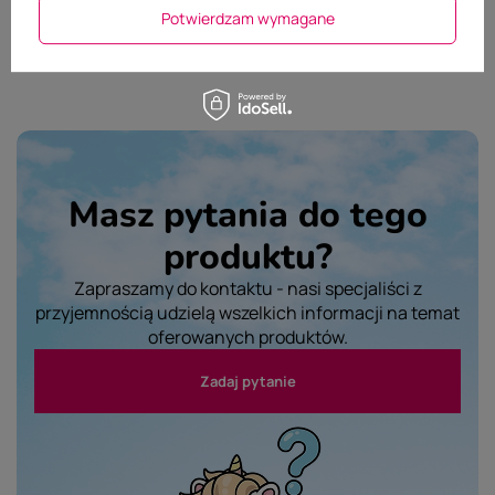
Wyślij opinię
Potwierdzam wymagane
Masz pytania do tego
produktu?
Zapraszamy do kontaktu - nasi specjaliści z
przyjemnością udzielą wszelkich informacji na temat
oferowanych produktów.
Zadaj pytanie