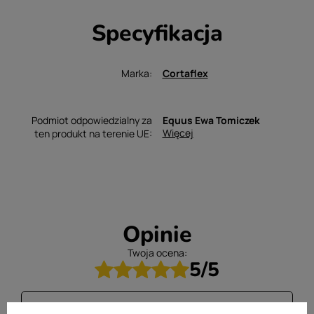
Specyfikacja
Marka
Cortaflex
Podmiot odpowiedzialny za
Equus Ewa Tomiczek
Więcej
ten produkt na terenie UE
Opinie
Twoja ocena:
5/5