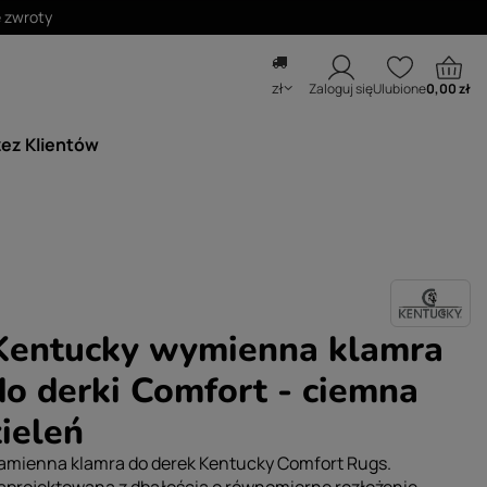
zł
Zaloguj się
Ulubione
0,00 zł
zez Klientów
Kentucky wymienna klamra
do derki Comfort - ciemna
zieleń
amienna klamra do derek Kentucky Comfort Rugs.