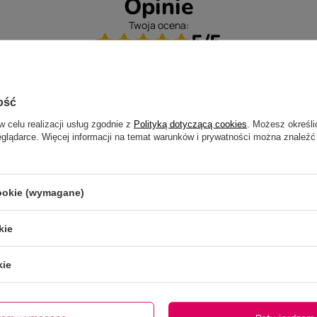
Opinie
Twoja ocena:
5/5
ość
w celu realizacji usług zgodnie z
Polityką dotyczącą cookies
. Możesz określi
eglądarce. Więcej informacji na temat warunków i prywatności można znaleźć
cookie (wymagane)
kie
kie
ne zdjęcie produktu:
Nie wybrano pliku
Wybierz plik