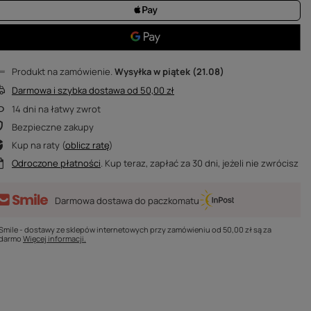
Produkt na zamówienie
Wysyłka
w piątek (21.08)
Darmowa i szybka dostawa
od
50,00 zł
14
dni na łatwy zwrot
Bezpieczne zakupy
Kup na raty (
oblicz ratę
)
Odroczone płatności
. Kup teraz, zapłać za 30 dni, jeżeli nie zwrócisz
Darmowa dostawa do paczkomatu
Smile - dostawy ze sklepów internetowych przy zamówieniu od
50,00 zł
są za
darmo
Więcej informacji.