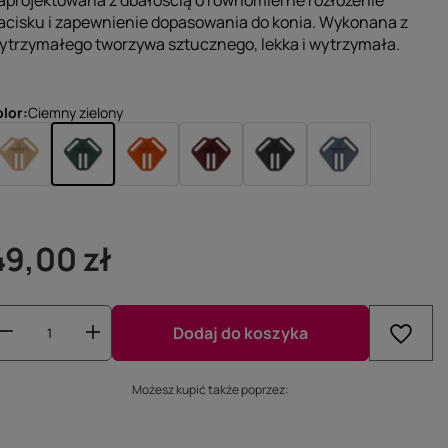
aprojektowana z dbałością o równomierne rozłożenie
acisku i zapewnienie dopasowania do konia. Wykonana z
ytrzymałego tworzywa sztucznego, lekka i wytrzymała.
olor
Ciemny zielony
49,00 zł
Dodaj do koszyka
Możesz kupić także poprzez: