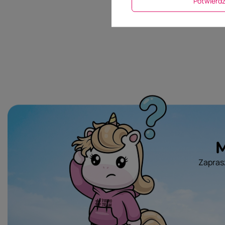
Potwier
M
Zaprasz