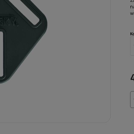
Z
n
w
K