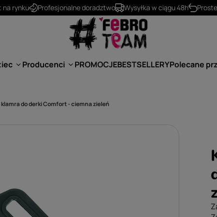
530 624 234
kontakt@febro.pl
ziec
Producenci
PROMOCJE
BESTSELLERY
Polecane pr
lamra do derki Comfort - ciemna zieleń
Z