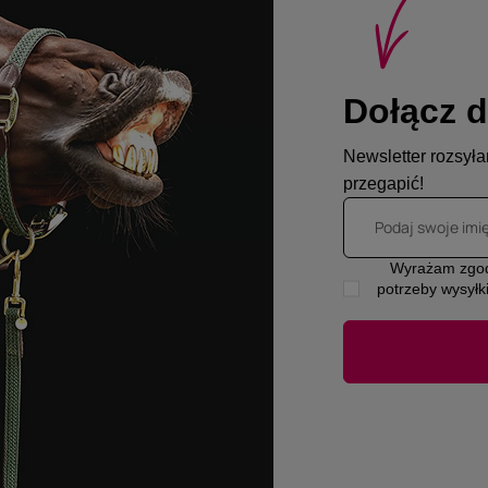
Dołącz d
Newsletter rozsyłam
przegapić!
Podaj swoje imi
Wyrażam zgod
potrzeby wysyłk