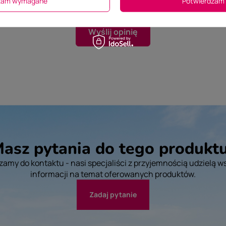
dzam wymagane
Potwierdzam 
Wyślij opinię
asz pytania do tego produkt
amy do kontaktu - nasi specjaliści z przyjemnością udzielą w
informacji na temat oferowanych produktów.
Zadaj pytanie