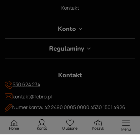
Kontakt
Konto
Regulaminy
Kontakt
530 624 234
kontakt@febro.pl
Numer konta: 42 2490 0005 0000 4530 1501 4926
Skwer Obrońców Helu 4/2 51-138 Wrocław
Home
Konto
Ulubione
Koszyk
Menu
Kariera