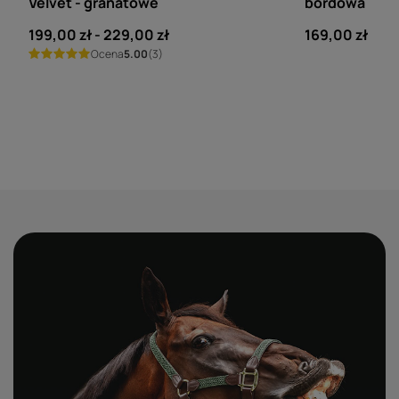
Velvet - granatowe
bordowa
od
199,00 zł
-
do
229,00 zł
169,00 zł
Ocena
5.00
(3)