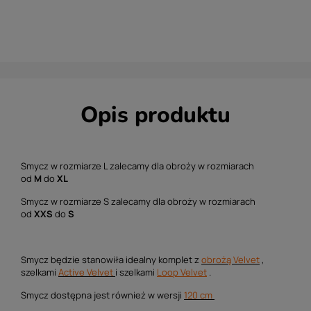
Opis produktu
Smycz w rozmiarze L zalecamy dla obroży w rozmiarach
od
M
do
XL
Smycz w rozmiarze S zalecamy dla obroży w rozmiarach
od
XXS
do
S
Smycz będzie stanowiła idealny komplet z
obrożą Velvet
,
szelkami
Active Velvet
i szelkami
Loop Velvet
.
Smycz dostępna jest również w wersji
120 cm