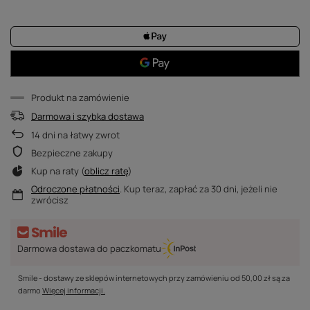
Produkt na zamówienie
Darmowa i szybka dostawa
14
dni na łatwy zwrot
Bezpieczne zakupy
Kup na raty (
oblicz ratę
)
Odroczone płatności
. Kup teraz, zapłać za 30 dni, jeżeli nie
zwrócisz
Darmowa dostawa do paczkomatu
Smile - dostawy ze sklepów internetowych przy zamówieniu od
50,00 zł
są za
darmo
Więcej informacji.