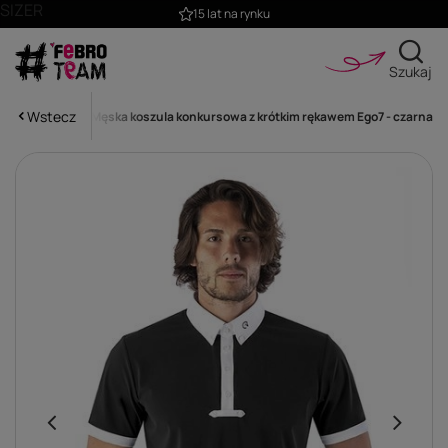
SIZER
15 lat na rynku
Szukaj
Wstecz
we
Męskie
Męska koszula konkursowa z krótkim rękawem Ego7 - czarna