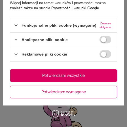
Więcej informacji na temat warunków i prywatności można
znaleźć także na stronie
Prywatność i warunki Google
.
Masz pytania do tego
Zawsze
Funkcjonalne pliki cookie (wymagane)
aktywne
produktu?
Zapraszamy do kontaktu - nasi specjaliści z
Analityczne pliki cookie
przyjemnością udzielą wszelkich informacji na temat
oferowanych produktów.
Reklamowe pliki cookie
Zadaj pytanie
Potwierdzam wszystkie
Potwierdzam wymagane